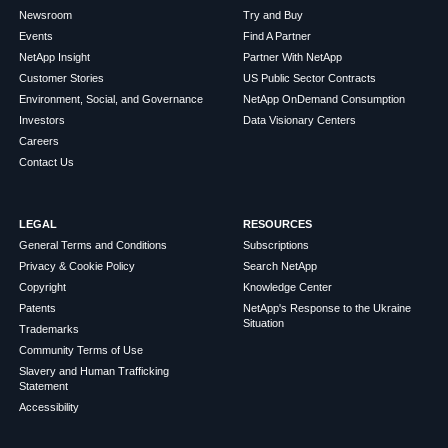
Newsroom
Try and Buy
Events
Find A Partner
NetApp Insight
Partner With NetApp
Customer Stories
US Public Sector Contracts
Environment, Social, and Governance
NetApp OnDemand Consumption
Investors
Data Visionary Centers
Careers
Contact Us
LEGAL
RESOURCES
General Terms and Conditions
Subscriptions
Privacy & Cookie Policy
Search NetApp
Copyright
Knowledge Center
Patents
NetApp's Response to the Ukraine
Situation
Trademarks
Community Terms of Use
Slavery and Human Trafficking
Statement
Accessibility