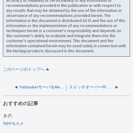
accuracy or reliability or serviceability of any information or
recommendations provided in this publication or with respect to
any results that may be obtained by the use of the information or
observance of any recommendations provided herein. The
information in this document is distributed AS IS and the use of this
information or the implementation of any recommendations or
techniques herein is a customer's responsibility and depends on
the customer's ability to evaluate and integrate them into the
customer's operational environment. This document and the
information contained herein may be used solely in connection with
the NetApp products discussed in this document.
このページのトップへ
TiebreakerサーバをMetroClusterと同じサイトにホストできますか。
スイッチオーバー中にノード管理インターフェイスまたはクラスタ管理インターフェイスを変更できますか。
おすすめの記事
タグ
type:q_n_a