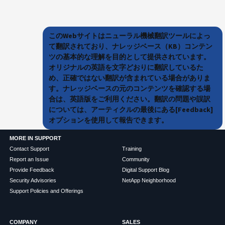
このWebサイトはニューラル機械翻訳ツールによっ
て翻訳されており、ナレッジベース（KB）コンテン
ツの基本的な理解を目的として提供されています。
オリジナルの英語を文字どおりに翻訳しているた
め、正確ではない翻訳が含まれている場合がありま
す。ナレッジベースの元のコンテンツを確認する場
合は、英語版をご利用ください。翻訳の問題や誤訳
については、アーティクルの最後にある[Feedback]
オプションを使用して報告できます。
MORE IN SUPPORT
Contact Support
Training
Report an Issue
Community
Provide Feedback
Digital Support Blog
Security Advisories
NetApp Neighborhood
Support Policies and Offerings
COMPANY
SALES