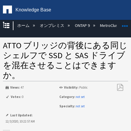
Knowledge Base
グローバル階層を展開/折りたたむ
ホーム
オンプレミス
ONTAP 9
MetroCluster
ATTO ブリッジの背後にある同じ
シェルフで SSD と SAS ドライブ
を混在させることはできます
か。
Views:
47
Visibility:
Public
PDF
Votes:
0
Category:
not set
と
Specialty:
not set
し
て
Last Updated:
保
12/3/2020, 10:22:57 AM
存