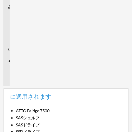
に
適
用
さ
れ
ま
す
回
答
追
加
情
報
に適用されます
ATTO Bridge 7500
SASシェルフ
SASドライブ
SSDドライブ