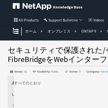
Knowledge Base
All Products
Support Bulletins
Videos
グローバル階層を展開/折りたた
ホーム
オンプレミス
ONTAP 9
セキュリティで保護された/
FibreBridgeをWebイ
Views:
51
Visibility:
Public
Votes:
0
Category:
not se
すべてのとおり
環
境
回
答
追