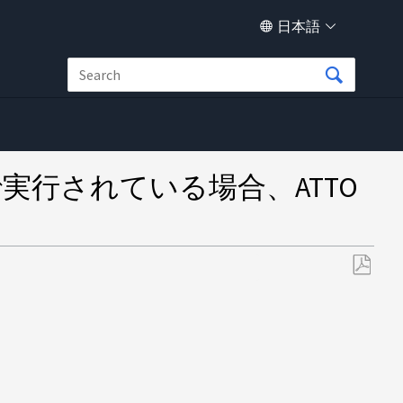
日本語
行されている場合、ATTO
PDF
と
し
て
保
存