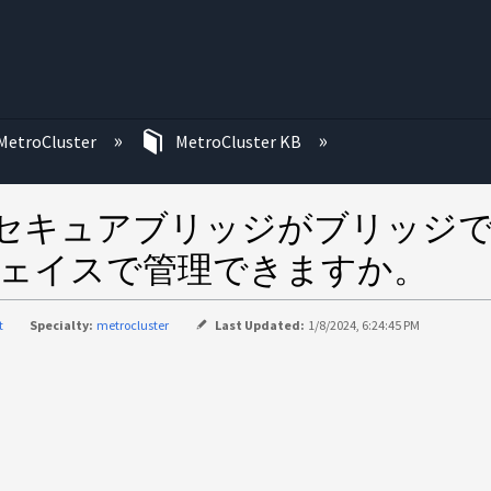
む
MetroCluster
MetroCluster KB
セキュアブリッジがブリッジで実
ンターフェイスで管理できますか。
t
Specialty:
metrocluster
Last Updated:
1/8/2024, 6:24:45 PM