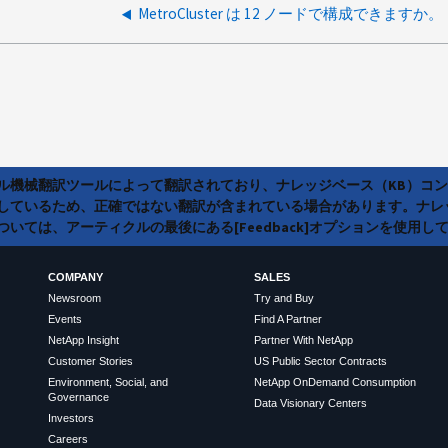
MetroCluster は 12 ノードで構成できますか。
ラル機械翻訳ツールによって翻訳されており、ナレッジベース（KB）コ
しているため、正確ではない翻訳が含まれている場合があります。ナレ
いては、アーティクルの最後にある[Feedback]オプションを使用し
COMPANY
SALES
Newsroom
Try and Buy
Events
Find A Partner
NetApp Insight
Partner With NetApp
Customer Stories
US Public Sector Contracts
Environment, Social, and
NetApp OnDemand Consumption
Governance
Data Visionary Centers
Investors
Careers