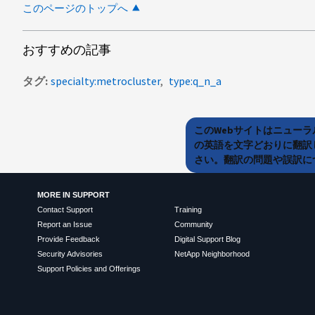
このページのトップへ
おすすめの記事
タグ
specialty:metrocluster
type:q_n_a
このWebサイトはニュー
の英語を文字どおりに翻訳
さい。翻訳の問題や誤訳につ
MORE IN SUPPORT
Contact Support
Training
Report an Issue
Community
Provide Feedback
Digital Support Blog
Security Advisories
NetApp Neighborhood
Support Policies and Offerings