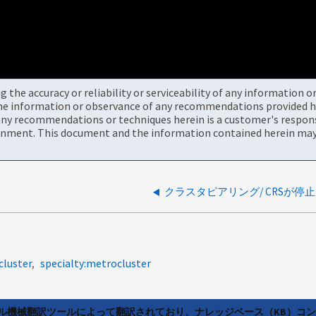
the accuracy or reliability or serviceability of any information 
the information or observance of any recommendations provided he
ny recommendations or techniques herein is a customer's responsi
onment. This document and the information contained herein may 
クラスタピアリング/ CRSが停
cluster
specialty:metrocluster
ラル機械翻訳ツールによって翻訳されており、ナレッジベース（KB）コ