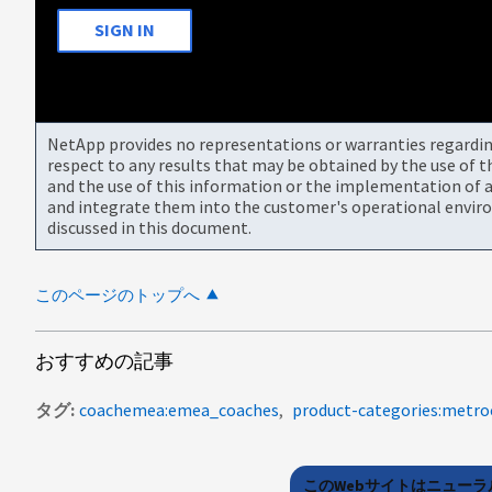
SIGN IN
NetApp provides no representations or warranties regarding 
respect to any results that may be obtained by the use of 
and the use of this information or the implementation of a
and integrate them into the customer's operational envir
discussed in this document.
このページのトップへ
おすすめの記事
タグ
coachemea:emea_coaches
product-categories:metro
このWebサイトはニュー