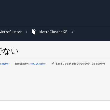
む
MetroCluster
MetroCluster KB
でない
cluster
Specialty:
metrocluster
Last Updated:
10/16/2024, 1:36:29 PM