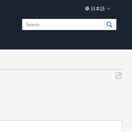
日本語
PDF
と
し
て
保
存