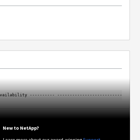
vailability ---------- --------------------------- -----
New to NetApp?
Learn more about our award-winning
Support