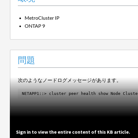
MetroCluster IP
ONTAP 9
問題
次のようなノードログメッセージがあります。
NETAPP1::> cluster peer health show Node Cluste
Sign in to view the entire content of this KB article.