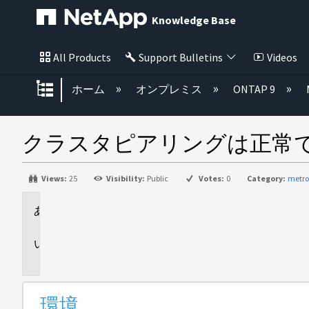
Knowledge Base
All Products
Support Bulletins
Videos
グローバル階層を展開/折りたた
ホーム
オンプレミス
ONTAP 9
クラスタピアリングは正常
Views:
25
Visibility:
Public
Votes:
0
Category:
metro
環
境
問
題
環境