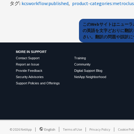
タグ
kcsworkflow:published
product-categories:metroclus
このWebサイトはニュー
の英語を文字どおりに翻訳
さい。翻訳の問題や誤訳につ
MORE IN SUPPORT
Contact Support
Training
Report an Issue
Community
Provide Feedback
Digital Support Blog
Security Advisories
NetApp Neighborhood
Support Policies and Offerings
©
2026
NetApp
English
Terms of Use
Privacy Policy
Cookie Pol