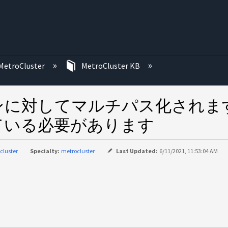
む
MetroCluster
MetroCluster KB
インに対してマルチパス化されま
している必要があります
cluster
Specialty:
metrocluster
Last Updated:
6/11/2021, 11:53:04 AM