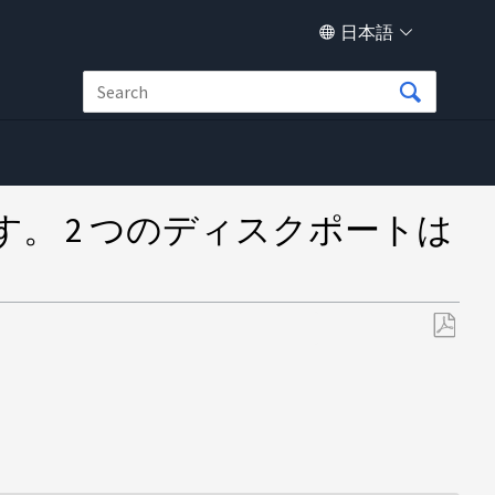
日本語
す。 2 つのディスクポートは
PDF
と
し
て
保
存