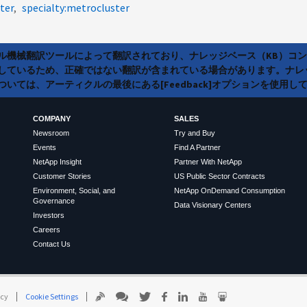
ter
specialty:metrocluster
ラル機械翻訳ツールによって翻訳されており、ナレッジベース（KB）コ
しているため、正確ではない翻訳が含まれている場合があります。ナレ
いては、アーティクルの最後にある[Feedback]オプションを使用し
COMPANY
SALES
Newsroom
Try and Buy
Events
Find A Partner
NetApp Insight
Partner With NetApp
Customer Stories
US Public Sector Contracts
Environment, Social, and
NetApp OnDemand Consumption
Governance
Data Visionary Centers
Investors
Careers
Contact Us
icy
Cookie Settings