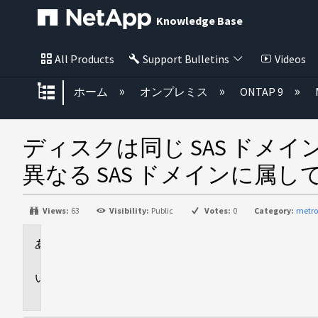
Knowledge Base
All Products
Support Bulletins
Videos
グローバル階層を展開/折りたた
ホーム
オンプレミス
ONTAP 9
ディスクは同じ SAS ドメ
異なる SAS ドメインに属
Views:
63
Visibility:
Public
Votes:
0
Category:
metro
環
境
問
題