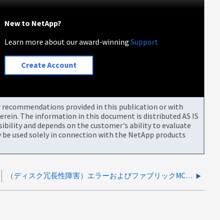
New to NetApp?
Learn more about our award-winning
Support
Create Account
or recommendations provided in this publication or with
rein. The information in this document is distributed AS IS
bility and depends on the customer's ability to evaluate
be used solely in connection with the NetApp products
（ディスク冗長性障害）エラーおよびファブリックMCCでscsi.path.excessiveErrorsがトリガーされました