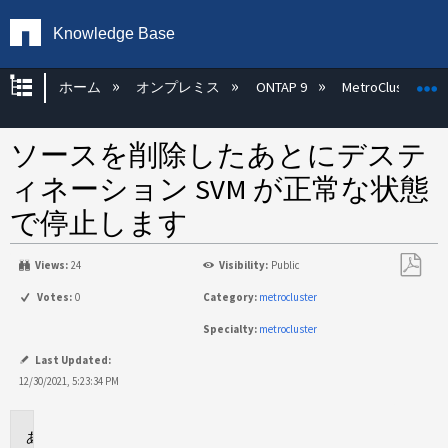
Knowledge Base
グローバル階層を展開/折りたたむ
ホーム
オンプレミス
ONTAP 9
MetroCluster
ソースを削除したあとにデステ
ィネーション SVM が正常な状態
で停止します
Views:
24
Visibility:
Public
PDF
Votes:
0
Category:
metrocluster
と
Specialty:
metrocluster
し
て
Last Updated:
保
12/30/2021, 5:23:34 PM
存
環