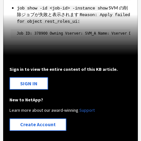
SVM の削
job show -id <job-id> -instance show
除ジョブが失敗と表示されます
Reason: Apply failed
for object rest_roles_ui:
 Job ID: 378900 Owning Vserver: SVM_A Name: Vserver Delet
Sign in to view the entire content of this KB article.
SIGN IN
New to NetApp?
Learn more about our award-winning
Support
Create Account