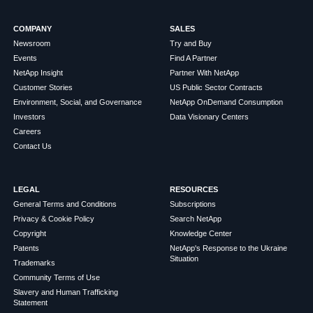
COMPANY
SALES
Newsroom
Try and Buy
Events
Find A Partner
NetApp Insight
Partner With NetApp
Customer Stories
US Public Sector Contracts
Environment, Social, and Governance
NetApp OnDemand Consumption
Investors
Data Visionary Centers
Careers
Contact Us
LEGAL
RESOURCES
General Terms and Conditions
Subscriptions
Privacy & Cookie Policy
Search NetApp
Copyright
Knowledge Center
Patents
NetApp's Response to the Ukraine
Situation
Trademarks
Community Terms of Use
Slavery and Human Trafficking
Statement