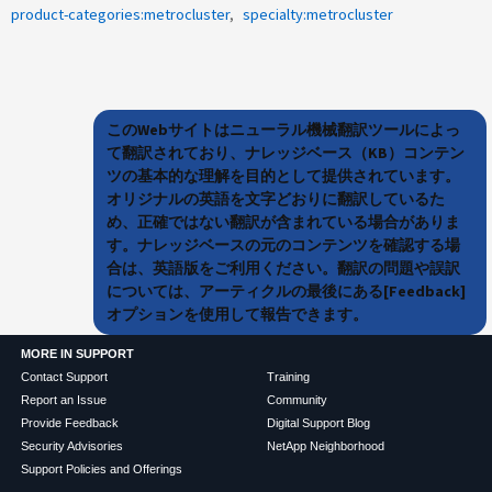
product-categories:metrocluster
specialty:metrocluster
このWebサイトはニューラル機械翻訳ツールによっ
て翻訳されており、ナレッジベース（KB）コンテン
ツの基本的な理解を目的として提供されています。
オリジナルの英語を文字どおりに翻訳しているた
め、正確ではない翻訳が含まれている場合がありま
す。ナレッジベースの元のコンテンツを確認する場
合は、英語版をご利用ください。翻訳の問題や誤訳
については、アーティクルの最後にある[Feedback]
オプションを使用して報告できます。
MORE IN SUPPORT
Contact Support
Training
Report an Issue
Community
Provide Feedback
Digital Support Blog
Security Advisories
NetApp Neighborhood
Support Policies and Offerings