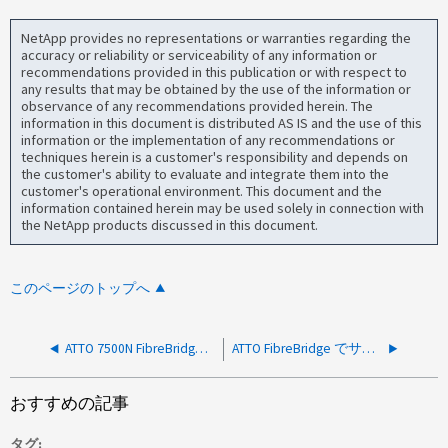
NetApp provides no representations or warranties regarding the
accuracy or reliability or serviceability of any information or
recommendations provided in this publication or with respect to
any results that may be obtained by the use of the information or
observance of any recommendations provided herein. The
information in this document is distributed AS IS and the use of this
information or the implementation of any recommendations or
techniques herein is a customer's responsibility and depends on
the customer's ability to evaluate and integrate them into the
customer's operational environment. This document and the
information contained herein may be used solely in connection with
the NetApp products discussed in this document.
このページのトップへ
ATTO 7500N FibreBridge ではサポートされるドライブとシェルフの数はいくつですか。
ATTO FibreBridge でサポートされるドライブとシェルフの数
おすすめの記事
タグ