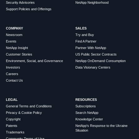
Security Advisories
NetApp Neighborhood
Support Policies and Offerings
COMPANY
SALES
Newsroom
Try and Buy
Events
Find A Partner
NetApp Insight
Partner With NetApp
Customer Stories
US Public Sector Contracts
Environment, Social, and Governance
NetApp OnDemand Consumption
Investors
Data Visionary Centers
Careers
Contact Us
LEGAL
RESOURCES
General Terms and Conditions
Subscriptions
Privacy & Cookie Policy
Search NetApp
Copyright
Knowledge Center
Patents
NetApp's Response to the Ukraine
Situation
Trademarks
Community Terms of Use