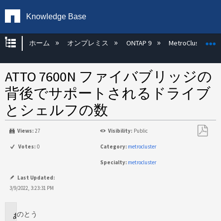
Knowledge Base
グローバル階層を展開/折りたたむ
ホーム
オンプレミス
ONTAP 9
MetroCluster
ATTO 7600N ファイバブリッジの
背後でサポートされるドライブ
とシェルフの数
Views:
27
Visibility:
Public
PDF
Votes:
0
Category:
metrocluster
と
Specialty:
metrocluster
し
て
Last Updated:
保
3/9/2022, 3:23:31 PM
存
のとう
環