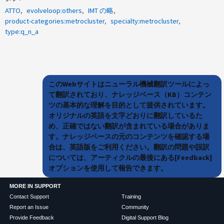
ATTO
evolveloop:others
IMT の略
product-categories:metrocluster
specialty:metrocluster
type:q_n_a
このWebサイトはニューラル機械翻訳ツールによっ
て翻訳されており、ナレッジベース（KB）コンテン
ツの基本的な理解を目的として提供されています。
オリジナルの英語を文字どおりに翻訳しているた
め、正確ではない翻訳が含まれている場合がありま
す。ナレッジベースの元のコンテンツを確認する場
合は、英語版をご利用ください。翻訳の問題や誤訳
については、アーティクルの最後にある[Feedback]
オプションを使用して報告できます。
MORE IN SUPPORT
Contact Support
Training
Report an Issue
Community
Provide Feedback
Digital Support Blog