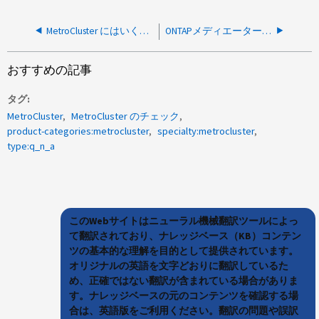
MetroCluster にはいくつのパスを設定する必要がありますか。
ONTAPメディエーターでの自動計画外スイッチオーバーのサポート
おすすめの記事
タグ
MetroCluster
MetroCluster のチェック
product-categories:metrocluster
specialty:metrocluster
type:q_n_a
このWebサイトはニューラル機械翻訳ツールによっ
て翻訳されており、ナレッジベース（KB）コンテン
ツの基本的な理解を目的として提供されています。
オリジナルの英語を文字どおりに翻訳しているた
め、正確ではない翻訳が含まれている場合がありま
す。ナレッジベースの元のコンテンツを確認する場
合は、英語版をご利用ください。翻訳の問題や誤訳