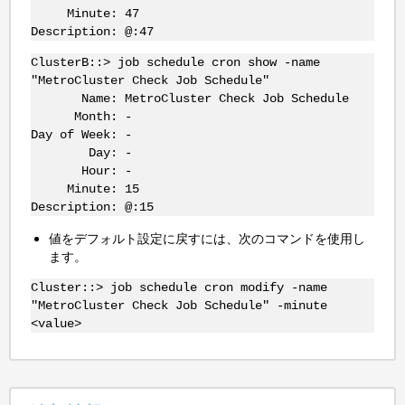
Minute: 47
Description: @:47
ClusterB::> job schedule cron show -name
"MetroCluster Check Job Schedule"
Name: MetroCluster Check Job Schedule
Month: -
Day of Week: -
Day: -
Hour: -
Minute: 15
Description: @:15
値をデフォルト設定に戻すには、次のコマンドを使用し
ます。
Cluster::> job schedule cron modify -name
"MetroCluster Check Job Schedule" -minute
<value>