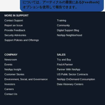
については、アーティクルの最後にある[Feedback]
オプションを使用して報告できます。
MORE IN SUPPORT
Contact Support
Training
Report an Issue
Community
Provide Feedback
Digital Support Blog
Security Advisories
NetApp Neighborhood
Support Policies and Offerings
COMPANY
SALES
Newsroom
Try and Buy
Events
Find A Partner
NetApp Insight
Partner With NetApp
Customer Stories
US Public Sector Contracts
Environment, Social, and Governance
NetApp OnDemand Consumption
Investors
Data Visionary Centers
Careers
Contact Us