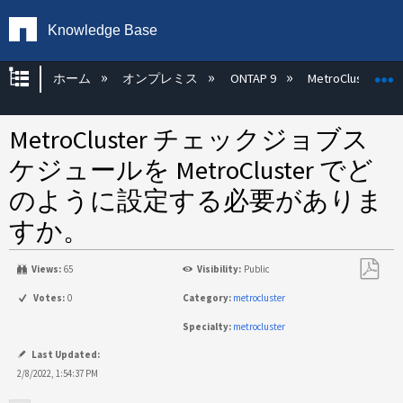
Knowledge Base
グローバル階層を展開/折りたたむ
ホーム
オンプレミス
ONTAP 9
MetroCluster
MetroCluster チェックジョブス
ケジュールを MetroCluster でど
のように設定する必要がありま
すか。
Views:
65
Visibility:
Public
PDF
Votes:
0
Category:
metrocluster
と
Specialty:
metrocluster
し
て
Last Updated:
保
2/8/2022, 1:54:37 PM
存