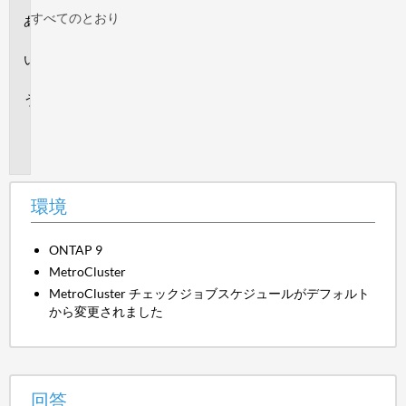
すべてのとおり
環
境
回
答
追
加
情
報
環境
ONTAP 9
MetroCluster
MetroCluster チェックジョブスケジュールがデフォルト
から変更されました
回答