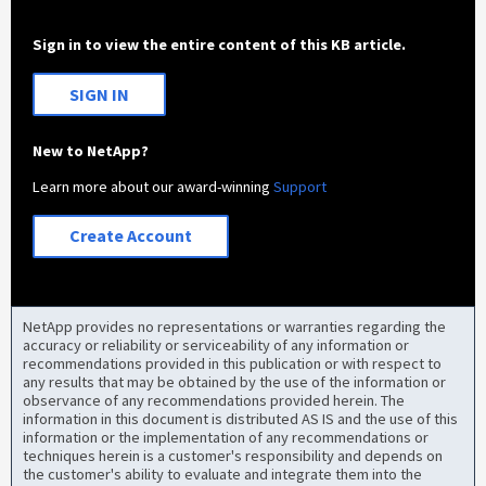
Sign in to view the entire content of this KB article.
SIGN IN
New to NetApp?
Learn more about our award-winning
Support
Create Account
NetApp provides no representations or warranties regarding the
accuracy or reliability or serviceability of any information or
recommendations provided in this publication or with respect to
any results that may be obtained by the use of the information or
observance of any recommendations provided herein. The
information in this document is distributed AS IS and the use of this
information or the implementation of any recommendations or
techniques herein is a customer's responsibility and depends on
the customer's ability to evaluate and integrate them into the