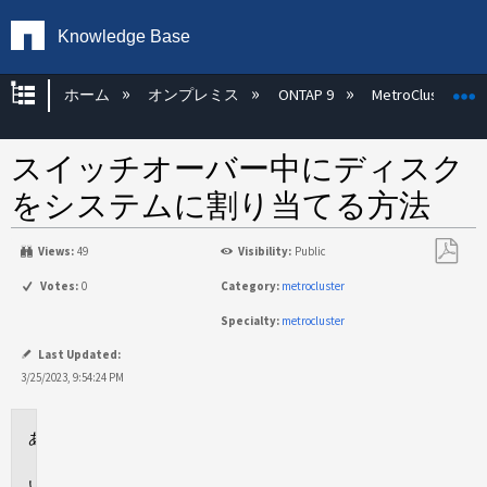
Knowledge Base
グローバル階層を展開/折りたたむ
ホーム
オンプレミス
ONTAP 9
MetroCluster
スイッチオーバー中にディスク
をシステムに割り当てる方法
Views:
49
Visibility:
Public
PDF
Votes:
0
Category:
metrocluster
と
Specialty:
metrocluster
し
て
Last Updated:
保
3/25/2023, 9:54:24 PM
存
環
境
説