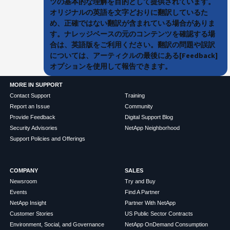
ツの基本的な理解を目的として提供されています。
オリジナルの英語を文字どおりに翻訳しているた
め、正確ではない翻訳が含まれている場合がありま
す。ナレッジベースの元のコンテンツを確認する場
合は、英語版をご利用ください。翻訳の問題や誤訳
については、アーティクルの最後にある[Feedback]
オプションを使用して報告できます。
MORE IN SUPPORT
Contact Support
Training
Report an Issue
Community
Provide Feedback
Digital Support Blog
Security Advisories
NetApp Neighborhood
Support Policies and Offerings
COMPANY
SALES
Newsroom
Try and Buy
Events
Find A Partner
NetApp Insight
Partner With NetApp
Customer Stories
US Public Sector Contracts
Environment, Social, and Governance
NetApp OnDemand Consumption