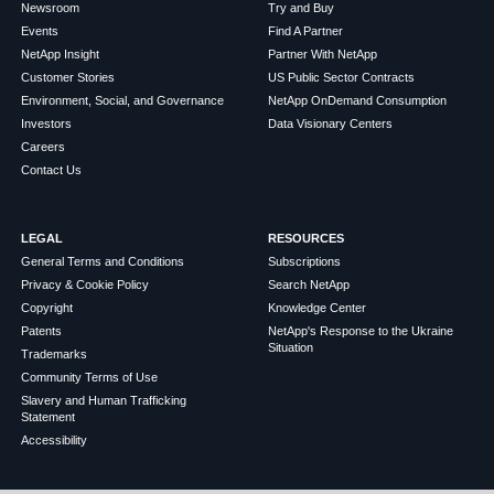
Newsroom
Try and Buy
Events
Find A Partner
NetApp Insight
Partner With NetApp
Customer Stories
US Public Sector Contracts
Environment, Social, and Governance
NetApp OnDemand Consumption
Investors
Data Visionary Centers
Careers
Contact Us
LEGAL
RESOURCES
General Terms and Conditions
Subscriptions
Privacy & Cookie Policy
Search NetApp
Copyright
Knowledge Center
Patents
NetApp's Response to the Ukraine
Situation
Trademarks
Community Terms of Use
Slavery and Human Trafficking
Statement
Accessibility