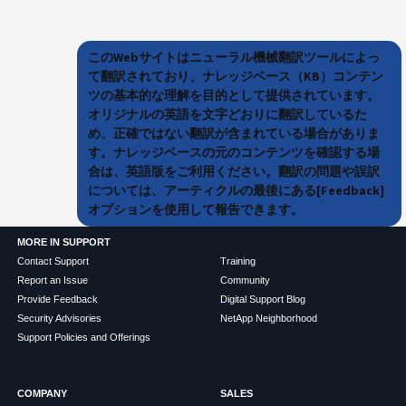
このWebサイトはニューラル機械翻訳ツールによっ
て翻訳されており、ナレッジベース（KB）コンテン
ツの基本的な理解を目的として提供されています。
オリジナルの英語を文字どおりに翻訳しているた
め、正確ではない翻訳が含まれている場合がありま
す。ナレッジベースの元のコンテンツを確認する場
合は、英語版をご利用ください。翻訳の問題や誤訳
については、アーティクルの最後にある[Feedback]
オプションを使用して報告できます。
MORE IN SUPPORT
Contact Support
Training
Report an Issue
Community
Provide Feedback
Digital Support Blog
Security Advisories
NetApp Neighborhood
Support Policies and Offerings
COMPANY
SALES