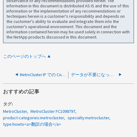
observance of any recommendations provided herein. The
information in this document is distributed AS IS and the use of this
information or the implementation of any recommendations or
techniques herein is a customer's responsibility and depends on
the customer's ability to evaluate and integrate them into the
customer's operational environment. This document and the
information contained herein may be used solely in connection with
the NetApp products discussed in this document.
このページのトップへ
MetroCluster IP での Cisco Discovery Protocol （ CDP ）の設定方法
データが不要になった場合に、ファブリック MetroCluster を 2 つのクラスタに変換する方法
おすすめの記事
タグ
MetroCluster
MetroCluster FC1098797
product-categories:metrocluster
specialty:metrocluster
type:howto<a>翻訳の場合</a>