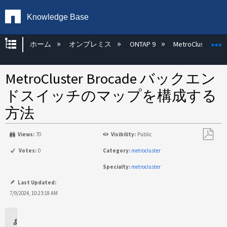
Knowledge Base
グローバル階層を展開/折りたたむ
ホーム
オンプレミス
ONTAP 9
MetroCluster
MetroCluster Brocade バックエン
ドスイッチのマップを構成する
方法
Views:
70
Visibility:
Public
PDF
Votes:
0
Category:
metrocluster
と
Specialty:
metrocluster
し
て
Last Updated:
保
7/9/2024, 10:23:18 AM
存
環