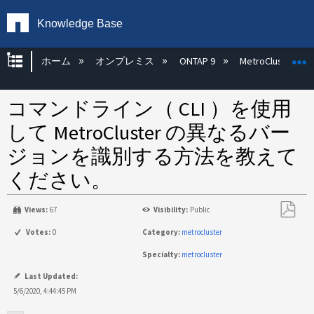
Knowledge Base
グローバル階層を展開/折りたたむ
ホーム
オンプレミス
ONTAP 9
MetroCluster
コマンドライン（ CLI ）を使用
して MetroCluster の異なるバー
ジョンを識別する方法を教えて
ください。
Views:
67
Visibility:
Public
PDF
Votes:
0
Category:
metrocluster
と
Specialty:
metrocluster
し
て
Last Updated:
保
5/6/2020, 4:44:45 PM
存