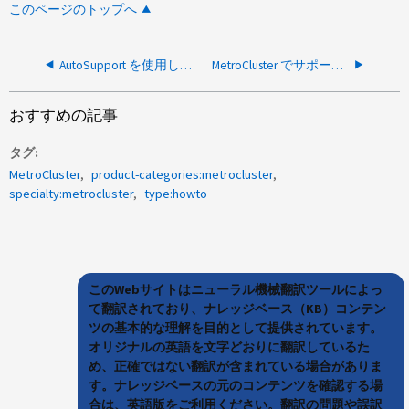
このページのトップへ
AutoSupport を使用して MetroCluster の各バージョンを識別する方法
MetroCluster でサポートされるスイッチファームウェアリリースの特定方法
おすすめの記事
タグ
MetroCluster
product-categories:metrocluster
specialty:metrocluster
type:howto
このWebサイトはニューラル機械翻訳ツールによっ
て翻訳されており、ナレッジベース（KB）コンテン
ツの基本的な理解を目的として提供されています。
オリジナルの英語を文字どおりに翻訳しているた
め、正確ではない翻訳が含まれている場合がありま
す。ナレッジベースの元のコンテンツを確認する場
合は、英語版をご利用ください。翻訳の問題や誤訳