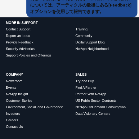
については、アーティクルの最後にある[Feedback]
オプションを使用して報告できます。
MORE IN SUPPORT
Contact Support
Training
Report an Issue
Community
Provide Feedback
Digital Support Blog
Security Advisories
NetApp Neighborhood
Support Policies and Offerings
COMPANY
SALES
Newsroom
Try and Buy
Events
Find A Partner
NetApp Insight
Partner With NetApp
Customer Stories
US Public Sector Contracts
Environment, Social, and Governance
NetApp OnDemand Consumption
Investors
Data Visionary Centers
Careers
Contact Us