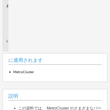
に
適
用
さ
れ
ま
す
説
明
に適用されます
MetroCluster
説明
この資料では、 MetroCluster のさまざまなバー