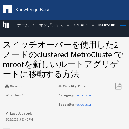
Knowledge Base
グローバル階層を展開/折りたたむ
ホーム
オンプレミス
ONTAP 9
MetroCluster
スイッチオーバーを使用した2
ノードのclustered MetroClusterで
mrootを新しいルートアグリゲ
ートに移動する方法
Views:
59
Visibility:
Public
PDF
Votes:
0
Category:
metrocluster
と
Specialty:
metrocluster
し
て
Last Updated:
保
3/25/2025, 5:33:40 PM
存