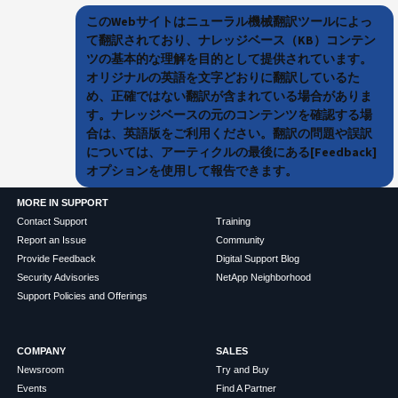
このWebサイトはニューラル機械翻訳ツールによっ
て翻訳されており、ナレッジベース（KB）コンテン
ツの基本的な理解を目的として提供されています。
オリジナルの英語を文字どおりに翻訳しているた
め、正確ではない翻訳が含まれている場合がありま
す。ナレッジベースの元のコンテンツを確認する場
合は、英語版をご利用ください。翻訳の問題や誤訳
については、アーティクルの最後にある[Feedback]
オプションを使用して報告できます。
MORE IN SUPPORT
Contact Support
Training
Report an Issue
Community
Provide Feedback
Digital Support Blog
Security Advisories
NetApp Neighborhood
Support Policies and Offerings
COMPANY
SALES
Newsroom
Try and Buy
Events
Find A Partner