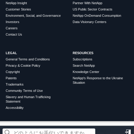
NetApp Insight
Partner With NetApp
Customer Stories
US Public Sector Contracts
Environment, Social, and Governance
NetApp OnDemand Consumption
Investors
Data Visionary Centers
Careers
Contact Us
LEGAL
RESOURCES
General Terms and Conditions
Subscriptions
Privacy & Cookie Policy
Search NetApp
Copyright
Knowledge Center
Patents
NetApp's Response to the Ukraine
Situation
Trademarks
Community Terms of Use
Slavery and Human Trafficking
Statement
Accessibility
この記事は役に立ちましたか？
©
2026
NetApp
English
Terms of Use
Privacy Policy