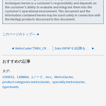
techniques herein is a customer's responsibility and depends on
the customer's ability to evaluate and integrate them into the
customer's operational environment. This document and the
information contained herein may be used solely in connection with
the NetApp products discussed in this document.
このページのトップへ
MetroCusterでMDV_CRSボリュームを移動してアグリゲートを削除する方法
Data ONTAP 8.3以降を実行するMetroCluster 全体の電源をオフにする方法
おすすめの記事
タグ
1030533
1368664
2ノード
mcc
MetroCluster
product-categories:metrocluster
specialty:metrocluster
type:howto