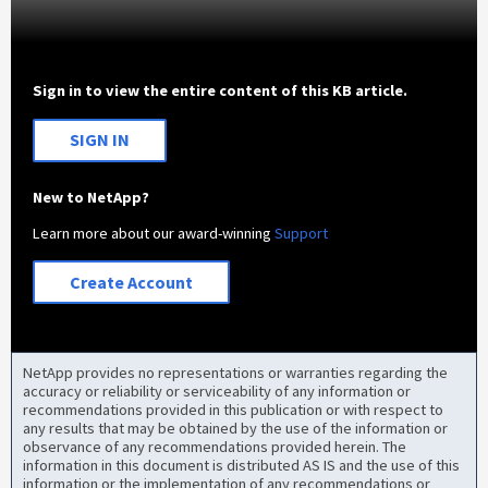
Sign in to view the entire content of this KB article.
SIGN IN
New to NetApp?
Learn more about our award-winning
Support
Create Account
NetApp provides no representations or warranties regarding the
accuracy or reliability or serviceability of any information or
recommendations provided in this publication or with respect to
any results that may be obtained by the use of the information or
observance of any recommendations provided herein. The
information in this document is distributed AS IS and the use of this
information or the implementation of any recommendations or