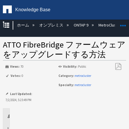
Knowledge Base
グローバル階層を展開/折りたたむ
ホーム
オンプレミス
ONTAP 9
MetroCluster
ATTO FibreBridge ファームウェア
をアップグレードする方法
Views:
70
Visibility:
Public
PDF
Votes:
0
Category:
metrocluster
と
Specialty:
metrocluster
し
て
Last Updated:
保
7/2/2024, 5:23:49 PM
存
環
境
説