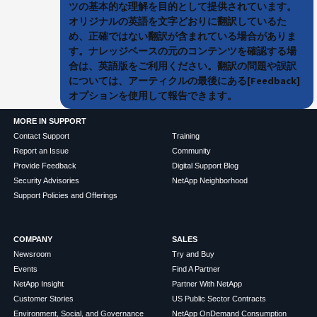
ツの基本的な理解を目的として提供されています。
オリジナルの英語を文字どおりに翻訳しているた
め、正確ではない翻訳が含まれている場合がありま
す。ナレッジベースの元のコンテンツを確認する場
合は、英語版をご利用ください。翻訳の問題や誤訳
については、アーティクルの最後にある[Feedback]
オプションを使用して報告できます。
MORE IN SUPPORT
Contact Support
Training
Report an Issue
Community
Provide Feedback
Digital Support Blog
Security Advisories
NetApp Neighborhood
Support Policies and Offerings
COMPANY
SALES
Newsroom
Try and Buy
Events
Find A Partner
NetApp Insight
Partner With NetApp
Customer Stories
US Public Sector Contracts
Environment, Social, and Governance
NetApp OnDemand Consumption