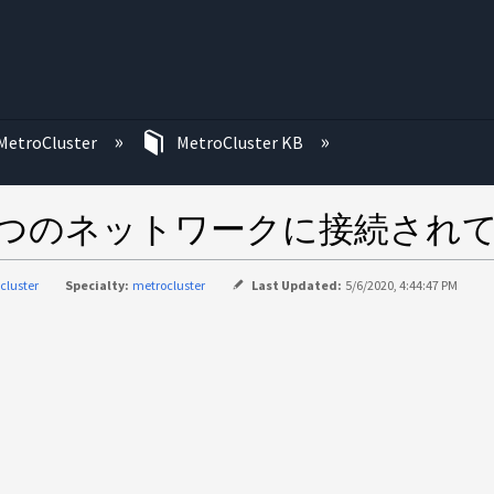
む
MetroCluster
MetroCluster KB
システムが 2 つのネットワークに接
cluster
Specialty:
metrocluster
Last Updated:
5/6/2020, 4:44:47 PM