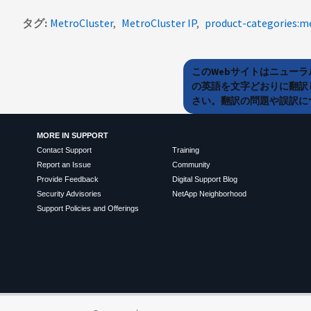
タグ
MetroCluster
MetroCluster IP
product-categories:m
このWebサイトはニュー
の英語を文字どおりに翻訳
さい。翻訳の問題や誤訳につ
MORE IN SUPPORT
Contact Support
Training
Report an Issue
Community
Provide Feedback
Digital Support Blog
Security Advisories
NetApp Neighborhood
Support Policies and Offerings