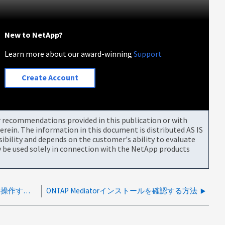
New to NetApp?
Learn more about our award-winning
Support
Create Account
or recommendations provided in this publication or with
rein. The information in this document is distributed AS IS
bility and depends on the customer's ability to evaluate
be used solely in connection with the NetApp products
RCFジェネレータを使用してMetroCluster IPを操作する方法
ONTAP Mediatorインストールを確認する方法