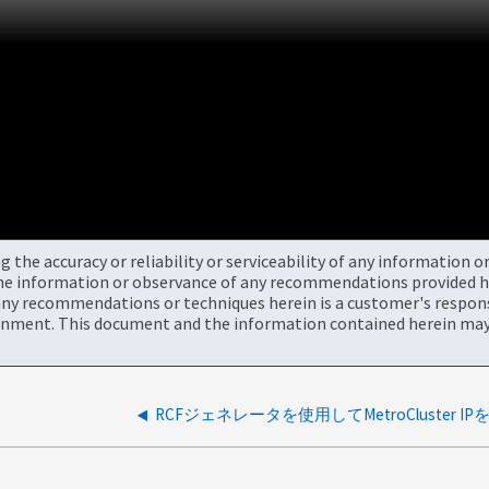
the accuracy or reliability or serviceability of any information 
the information or observance of any recommendations provided he
ny recommendations or techniques herein is a customer's responsi
onment. This document and the information contained herein may 