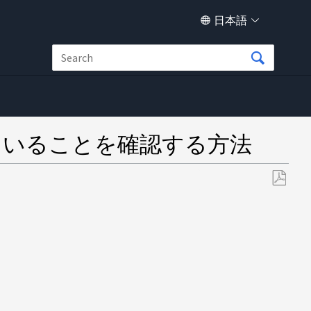
日本語
続されていることを確認する方法
PDF
と
し
て
保
存