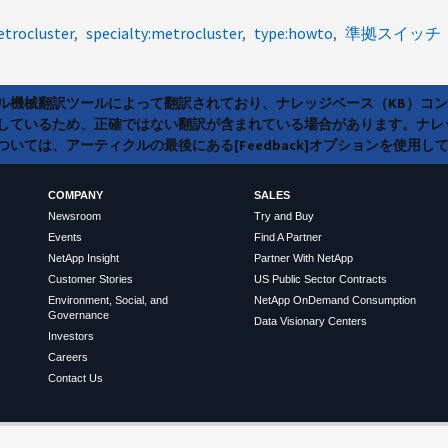
etrocluster
specialty:metrocluster
type:howto
準拠スイッチ
ラル機械翻訳ツールによって翻訳されており、ナレッジベース（KB）コ
しているため、正確ではない翻訳が含まれている場合があります。ナレ
いては、アーティクルの最後にある[Feedback]オプションを使用し
COMPANY
SALES
Newsroom
Try and Buy
Events
Find A Partner
NetApp Insight
Partner With NetApp
Customer Stories
US Public Sector Contracts
Environment, Social, and
NetApp OnDemand Consumption
Governance
Data Visionary Centers
Investors
Careers
Contact Us