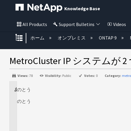
Knowledge Base
All Products
Support Bulletins
Videos
グローバル階層を展開/折りたた
ホーム
オンプレミス
ONTAP 9
MetroCluster IP 
Views:
78
Visibility:
Public
Votes:
0
Category:
metro
のとう
に
適
のとう
用
さ
れ
ま
す