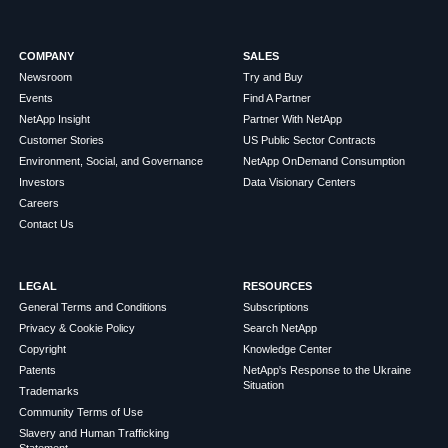
COMPANY
SALES
Newsroom
Try and Buy
Events
Find A Partner
NetApp Insight
Partner With NetApp
Customer Stories
US Public Sector Contracts
Environment, Social, and Governance
NetApp OnDemand Consumption
Investors
Data Visionary Centers
Careers
Contact Us
LEGAL
RESOURCES
General Terms and Conditions
Subscriptions
Privacy & Cookie Policy
Search NetApp
Copyright
Knowledge Center
Patents
NetApp's Response to the Ukraine
Situation
Trademarks
Community Terms of Use
Slavery and Human Trafficking