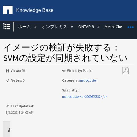
Knowledge Base
グローバル階層を展開/折りたたむ
ホーム
オンプレミス
ONTAP 9
MetroCluster
イメージの検証が失敗する：
SVMの設定が同期されていない
Views:
20
Visibility:
Public
PDF
Votes:
0
Category:
metrocluster
と
Specialty:
し
metrocluster<a>2009670512</a>
て
保
Last Updated:
存
8/8/2023, 8:24:03 AM
環
境