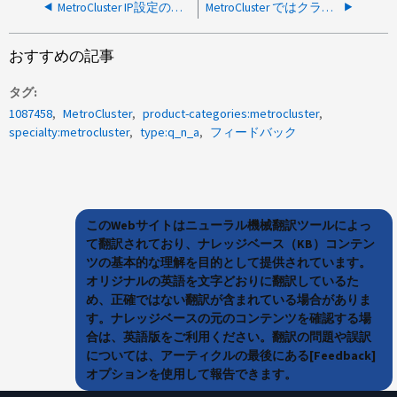
MetroCluster IP設定のポートが無効です
MetroCluster ではクラスタピアリング暗号化はサポートされていますか。
おすすめの記事
タグ
1087458
MetroCluster
product-categories:metrocluster
specialty:metrocluster
type:q_n_a
フィードバック
このWebサイトはニューラル機械翻訳ツールによっ
て翻訳されており、ナレッジベース（KB）コンテン
ツの基本的な理解を目的として提供されています。
オリジナルの英語を文字どおりに翻訳しているた
め、正確ではない翻訳が含まれている場合がありま
す。ナレッジベースの元のコンテンツを確認する場
合は、英語版をご利用ください。翻訳の問題や誤訳
については、アーティクルの最後にある[Feedback]
オプションを使用して報告できます。