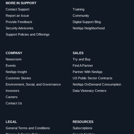
MORE IN SUPPORT
Contact Support
Training
Report an Issue
Community
Provide Feedback
Digital Support Blog
Security Advisories
NetApp Neighborhood
Support Policies and Offerings
COMPANY
SALES
Newsroom
Try and Buy
Events
Find A Partner
NetApp Insight
Partner With NetApp
Customer Stories
US Public Sector Contracts
Environment, Social, and Governance
NetApp OnDemand Consumption
Investors
Data Visionary Centers
Careers
Contact Us
LEGAL
RESOURCES
General Terms and Conditions
Subscriptions