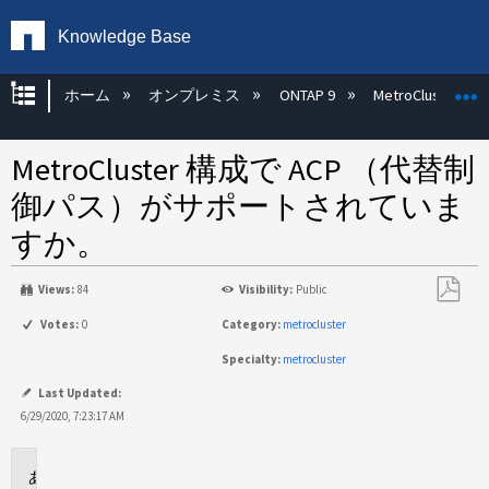
Knowledge Base
グローバル階層を展開/折りたたむ
ホーム
オンプレミス
ONTAP 9
MetroCluster
MetroCluster 構成で ACP （代替制
御パス）がサポートされていま
すか。
Views:
84
Visibility:
Public
PDF
Votes:
0
Category:
metrocluster
と
Specialty:
metrocluster
し
て
Last Updated:
保
6/29/2020, 7:23:17 AM
存
に