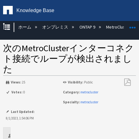
Knowledge Base
グローバル階層を展開/折りたたむ
ホーム
オンプレミス
ONTAP 9
MetroCluster
次のMetroClusterインターコネク
ト接続でループが検出されまし
た
Views:
25
Visibility:
Public
PDF
Votes:
0
Category:
metrocluster
と
Specialty:
metrocluster
し
て
Last Updated:
保
8/1/2023, 1:54:06 PM
存
環