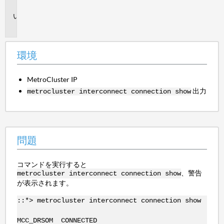
境
問
題
環境
MetroCluster IP
出力
metrocluster interconnect connection show
問題
コマンドを実行すると
、警告
metrocluster interconnect connection show
が表示されます。
::*> metrocluster interconnect connection show
MCC_DRSOM CONNECTED