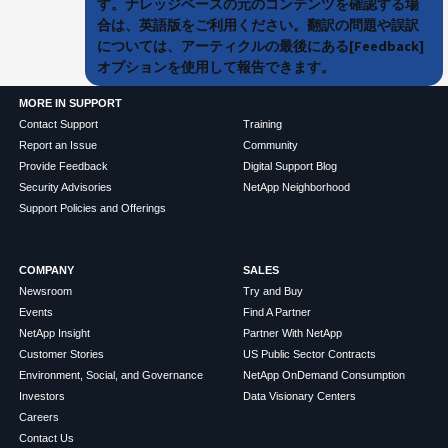
す。ナレッジベースの元のコンテンツを確認する場
合は、英語版をご利用ください。翻訳の問題や誤訳
については、アーティクルの最後にある[Feedback]
オプションを使用して報告できます。
MORE IN SUPPORT
Contact Support
Training
Report an Issue
Community
Provide Feedback
Digital Support Blog
Security Advisories
NetApp Neighborhood
Support Policies and Offerings
COMPANY
SALES
Newsroom
Try and Buy
Events
Find A Partner
NetApp Insight
Partner With NetApp
Customer Stories
US Public Sector Contracts
Environment, Social, and Governance
NetApp OnDemand Consumption
Investors
Data Visionary Centers
Careers
Contact Us