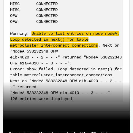
MISC CONNECTED
MISC CONNECTED
OFW CONNECTED
OFW CONNECTED
Warning:
Unable to list entries on node nodeA.
Loop detected in next() for table
metrocluster_interconnect_connections
. Next on
"NodeA 538232348 OFW
e1b-4020 - - 2 - - -" returned "NodeA 538232348
OFW e1a-4010 - - 3 - - -".
Error: show failed: Loop detected in next() for
table metrocluster_interconnect_connections.
Next on "NodeA 538232348 OFW e1b-4020 - - 2 - -
-" returned
"NodeA 538232348 OFW e1a-4010 - - 3 - - -".
126 entries were displayed.