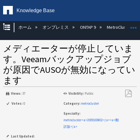
Knowledge Base
グローバル階層を展開/折りたたむ
ホーム
オンプレミス
ONTAP 9
MetroCluster
メディエーターが停止していま
す。Veeamバックアップジョブ
が原因でAUSOが無効になってい
ます
Views:
37
Visibility:
Public
PDF
Votes:
0
Category:
metrocluster
と
Specialty:
し
metrocluster<a>2009169802</a><a>翻
て
訳版</a>
保
存
Last Updated: