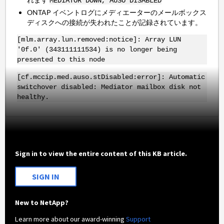
MEDIATOR DOWN, AUSO DISABLED
ONTAP イベントログにメディエーターのメールボックス
ディスクへの接続が失われたことが記録されています。
[mlm.array.lun.removed:notice]: Array LUN
'0f.0' (343111111534) is no longer being
presented to this node
[cf.mccip.med.auso.stDisabled:error]: Automatic
switchover disabled: Mediator mailbox disk not
healthy.
Sign in to view the entire content of this KB article.
SIGN IN
New to NetApp?
Learn more about our award-winning
Support