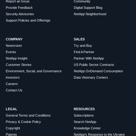
Report an Issue
Community
Provide Feedback
Digital Support Blog
Security Advisories
NetApp Neighborhood
Support Policies and Offerings
COMPANY
SALES
Newsroom
Try and Buy
Events
Find A Partner
NetApp Insight
Partner With NetApp
Customer Stories
US Public Sector Contracts
Environment, Social, and Governance
NetApp OnDemand Consumption
Investors
Data Visionary Centers
Careers
Contact Us
LEGAL
RESOURCES
General Terms and Conditions
Subscriptions
Privacy & Cookie Policy
Search NetApp
Copyright
Knowledge Center
Patents
NetApp's Response to the Ukraine