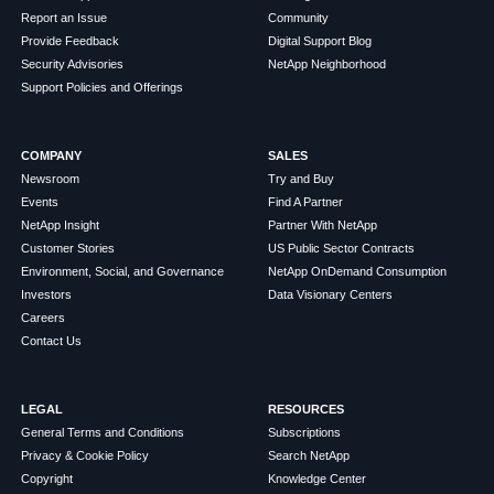
Report an Issue
Community
Provide Feedback
Digital Support Blog
Security Advisories
NetApp Neighborhood
Support Policies and Offerings
COMPANY
SALES
Newsroom
Try and Buy
Events
Find A Partner
NetApp Insight
Partner With NetApp
Customer Stories
US Public Sector Contracts
Environment, Social, and Governance
NetApp OnDemand Consumption
Investors
Data Visionary Centers
Careers
Contact Us
LEGAL
RESOURCES
General Terms and Conditions
Subscriptions
Privacy & Cookie Policy
Search NetApp
Copyright
Knowledge Center