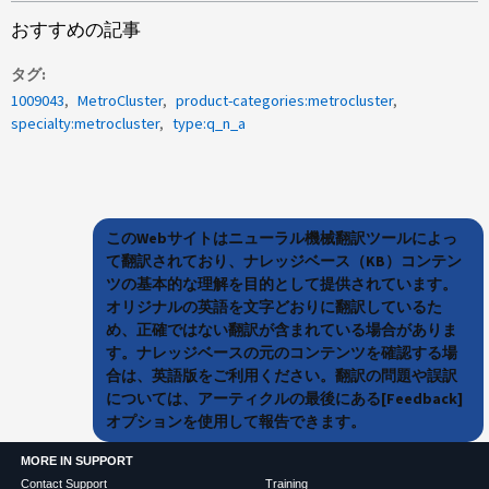
おすすめの記事
タグ
1009043
MetroCluster
product-categories:metrocluster
specialty:metrocluster
type:q_n_a
このWebサイトはニューラル機械翻訳ツールによっ
て翻訳されており、ナレッジベース（KB）コンテン
ツの基本的な理解を目的として提供されています。
オリジナルの英語を文字どおりに翻訳しているた
め、正確ではない翻訳が含まれている場合がありま
す。ナレッジベースの元のコンテンツを確認する場
合は、英語版をご利用ください。翻訳の問題や誤訳
については、アーティクルの最後にある[Feedback]
オプションを使用して報告できます。
MORE IN SUPPORT
Contact Support
Training