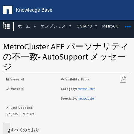
Knowledge Base
グローバル階層を展開/折りたたむ
ホーム
オンプレミス
ONTAP 9
MetroCluster
MetroCluster AFF パーソナリティ
の不一致- AutoSupport メッセー
ジ
Views:
41
Visibility:
Public
PDF
Votes:
0
Category:
metrocluster
と
Specialty:
metrocluster
し
て
Last Updated:
保
6/29/2022, 8:24:25 AM
存
すべてのとおり
環