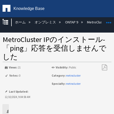
Knowledge Base
グローバル階層を展開/折りたたむ
ホーム
オンプレミス
ONTAP 9
MetroCluster
MetroCluster IPのインストール-
「ping」応答を受信しませんで
した
Views:
21
Visibility:
Public
PDF
Votes:
0
Category:
metrocluster
と
Specialty:
metrocluster
し
て
Last Updated:
保
12/10/2024, 9:04:58 AM
存
環