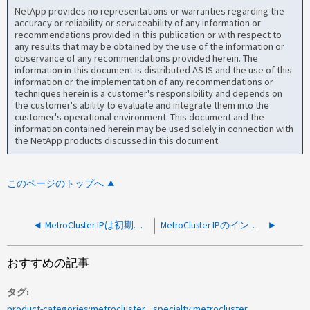
NetApp provides no representations or warranties regarding the
accuracy or reliability or serviceability of any information or
recommendations provided in this publication or with respect to
any results that may be obtained by the use of the information or
observance of any recommendations provided herein. The
information in this document is distributed AS IS and the use of this
information or the implementation of any recommendations or
techniques herein is a customer's responsibility and depends on
the customer's ability to evaluate and integrate them into the
customer's operational environment. This document and the
information contained herein may be used solely in connection with
the NetApp products discussed in this document.
このページのトップへ
MetroCluster IPは初期化され、ADP設定が正しくありません
MetroCluster IPのインストール-エラー：コマンドが失敗しました：ディスクを割り当てることができませんでした
おすすめの記事
タグ
product-categories:metrocluster
specialty:metrocluster