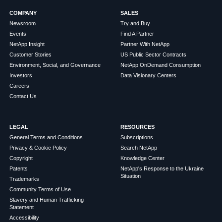
COMPANY
SALES
Newsroom
Try and Buy
Events
Find A Partner
NetApp Insight
Partner With NetApp
Customer Stories
US Public Sector Contracts
Environment, Social, and Governance
NetApp OnDemand Consumption
Investors
Data Visionary Centers
Careers
Contact Us
LEGAL
RESOURCES
General Terms and Conditions
Subscriptions
Privacy & Cookie Policy
Search NetApp
Copyright
Knowledge Center
Patents
NetApp's Response to the Ukraine
Situation
Trademarks
Community Terms of Use
Slavery and Human Trafficking
Statement
Accessibility