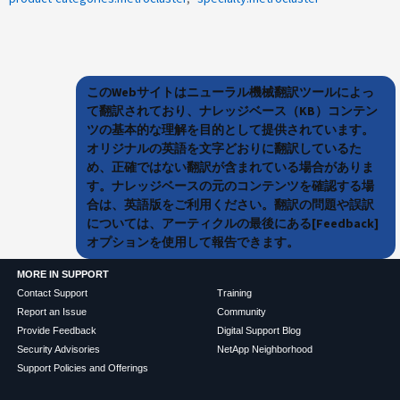
このWebサイトはニューラル機械翻訳ツールによっ
て翻訳されており、ナレッジベース（KB）コンテン
ツの基本的な理解を目的として提供されています。
オリジナルの英語を文字どおりに翻訳しているた
め、正確ではない翻訳が含まれている場合がありま
す。ナレッジベースの元のコンテンツを確認する場
合は、英語版をご利用ください。翻訳の問題や誤訳
については、アーティクルの最後にある[Feedback]
オプションを使用して報告できます。
MORE IN SUPPORT
Contact Support
Training
Report an Issue
Community
Provide Feedback
Digital Support Blog
Security Advisories
NetApp Neighborhood
Support Policies and Offerings