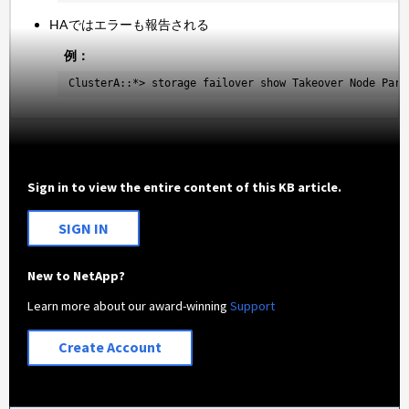
HAではエラーも報告される
例：
ClusterA::*> storage failover show Takeover Node Part
Sign in to view the entire content of this KB article.
SIGN IN
New to NetApp?
Learn more about our award-winning
Support
Create Account