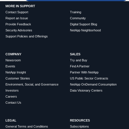
MORE IN SUPPORT
Contact Support
Training
Report an Issue
Community
Provide Feedback
Digital Support Blog
Security Advisories
NetApp Neighborhood
Support Policies and Offerings
COMPANY
SALES
Newsroom
Try and Buy
Events
Find A Partner
NetApp Insight
Partner With NetApp
Customer Stories
US Public Sector Contracts
Environment, Social, and Governance
NetApp OnDemand Consumption
Investors
Data Visionary Centers
Careers
Contact Us
LEGAL
RESOURCES
General Terms and Conditions
Subscriptions