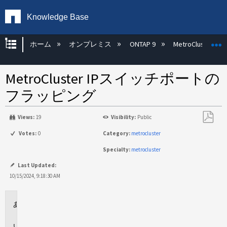
Knowledge Base
グローバル階層を展開/折りたたむ
ホーム
オンプレミス
ONTAP 9
MetroCluster
MetroCluster IPスイッチポートの
フラッピング
Views:
19
Visibility:
Public
PDF
Votes:
0
Category:
metrocluster
と
Specialty:
metrocluster
し
て
Last Updated:
保
10/15/2024, 9:18:30 AM
存
環
境
問