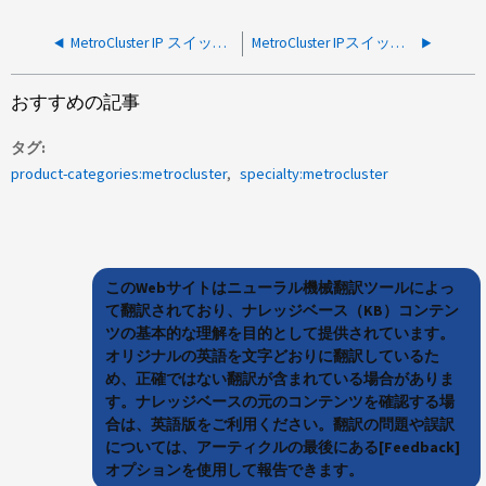
MetroCluster IP スイッチの複数のファンと電源の健全性アラート
MetroCluster IPスイッチバックのシミュレートが失敗する
おすすめの記事
タグ
product-categories:metrocluster
specialty:metrocluster
このWebサイトはニューラル機械翻訳ツールによっ
て翻訳されており、ナレッジベース（KB）コンテン
ツの基本的な理解を目的として提供されています。
オリジナルの英語を文字どおりに翻訳しているた
め、正確ではない翻訳が含まれている場合がありま
す。ナレッジベースの元のコンテンツを確認する場
合は、英語版をご利用ください。翻訳の問題や誤訳
については、アーティクルの最後にある[Feedback]
オプションを使用して報告できます。