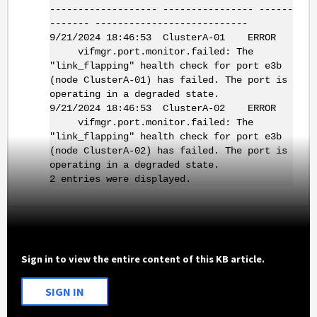
------------------- ---------------- ------
------- ---------------------------
9/21/2024 18:46:53 ClusterA-01 ERROR
vifmgr.port.monitor.failed: The
"link_flapping" health check for port e3b
(node ClusterA-01) has failed. The port is
operating in a degraded state.
9/21/2024 18:46:53 ClusterA-02 ERROR
vifmgr.port.monitor.failed: The
"link_flapping" health check for port e3b
(node ClusterA-02) has failed. The port is
operating in a degraded state.
2 entries were displayed.
Sign in to view the entire content of this KB article.
SIGN IN