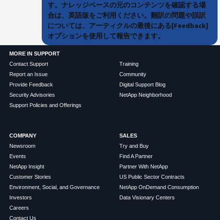
す。ナレッジベースの元のコンテンツを確認する場
合は、英語版をご利用ください。翻訳の問題や誤訳
については、アーティクルの最後にある[Feedback]
オプションを使用して報告できます。
MORE IN SUPPORT
Contact Support
Training
Report an Issue
Community
Provide Feedback
Digital Support Blog
Security Advisories
NetApp Neighborhood
Support Policies and Offerings
COMPANY
SALES
Newsroom
Try and Buy
Events
Find A Partner
NetApp Insight
Partner With NetApp
Customer Stories
US Public Sector Contracts
Environment, Social, and Governance
NetApp OnDemand Consumption
Investors
Data Visionary Centers
Careers
Contact Us