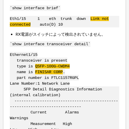
`show interface brief`
Eth1/15 1 eth trunk down
Link not
connected
auto(D) 10
RX電源がスイッチによって検出されていません。
`show interface transceiver detail`
Ethernet1/15
transceiver is present
type is
QSFP
-
100G
-
CWDM4
name is
FINISAR
CORP
.
part number is FTLC1157RGPL
Lane Number:1 Network Lane
SFP Detail Diagnostics Information
(internal calibration)
---------------------------------------------
-------------------------------
Current Alarms
Warnings
Measurement High