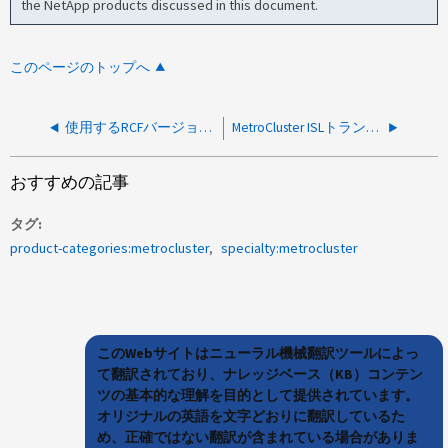
the NetApp products discussed in this document.
このページのトップへ
使用するRCFバージョンのMetroCluster IP
MetroCluster ISLトランクの要件と一般的な問題（Brocade）
おすすめの記事
タグ
product-categories:metrocluster
specialty:metrocluster
このWebサイトはニューラル機械翻訳ツールによっ
て翻訳されており、ナレッジベース（KB）コンテン
ツの基本的な理解を目的として提供されています。
オリジナルの英語を文字どおりに翻訳しているた
め、正確ではない翻訳が含まれている場合がありま