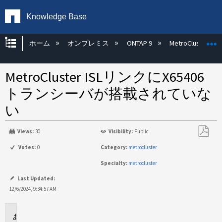
Knowledge Base
グローバル階層を展開/折りたたむ
ホーム
オンプレミス
ONTAP 9
MetroCluster
MetroCluster ISLリンクにX65406
トランシーバが搭載されていな
い
Views:
30
Visibility:
Public
PDF
Votes:
0
Category:
metrocluster
と
Specialty:
metrocluster
し
て
Last Updated:
保
12/6/2024, 9:34:57 AM
存
環