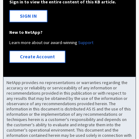
Sign in to view the entire content of this KB article.
SIGN IN
New to NetApp?
Learn more about our award-winning
Support
Create Account
NetApp provides no representations or warranties regarding the
accuracy or reliability or serviceability of any information or
recommendations provided in this publication or with respect to
any results that may be obtained by the use of the information or
observance of any recommendations provided herein. The
information in this document is distributed AS IS and the use of this
information or the implementation of any recommendations or
techniques herein is a customer's responsibility and depends on
the customer's ability to evaluate and integrate them into the
customer's operational environment. This document and the
information contained herein may be used solely in connection with