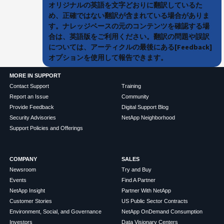
オリジナルの英語を文字どおりに翻訳しているた
め、正確ではない翻訳が含まれている場合がありま
す。ナレッジベースの元のコンテンツを確認する場
合は、英語版をご利用ください。翻訳の問題や誤訳
については、アーティクルの最後にある[Feedback]
オプションを使用して報告できます。
MORE IN SUPPORT
Contact Support
Training
Report an Issue
Community
Provide Feedback
Digital Support Blog
Security Advisories
NetApp Neighborhood
Support Policies and Offerings
COMPANY
SALES
Newsroom
Try and Buy
Events
Find A Partner
NetApp Insight
Partner With NetApp
Customer Stories
US Public Sector Contracts
Environment, Social, and Governance
NetApp OnDemand Consumption
Investors
Data Visionary Centers