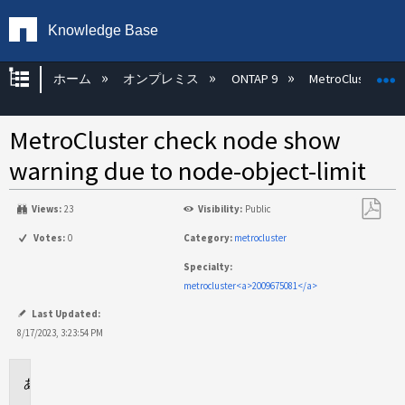
Knowledge Base
グローバル階層を展開/折りたたむ
ホーム
オンプレミス
ONTAP 9
MetroCluster
MetroCluster check node show
warning due to node-object-limit
Views:
23
Visibility:
Public
PDF
Votes:
0
Category:
metrocluster
と
Specialty:
し
metrocluster<a>2009675081</a>
て
保
Last Updated:
存
8/17/2023, 3:23:54 PM
環
境