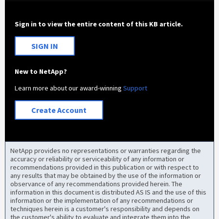
Sign in to view the entire content of this KB article.
SIGN IN
New to NetApp?
Learn more about our award-winning
Support
Create Account
NetApp provides no representations or warranties regarding the
accuracy or reliability or serviceability of any information or
recommendations provided in this publication or with respect to
any results that may be obtained by the use of the information or
observance of any recommendations provided herein. The
information in this document is distributed AS IS and the use of this
information or the implementation of any recommendations or
techniques herein is a customer's responsibility and depends on
the customer's ability to evaluate and integrate them into the