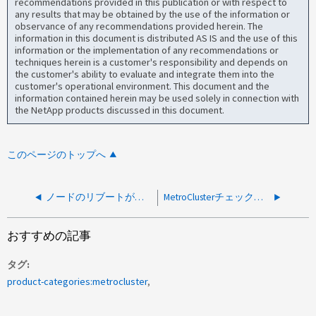
recommendations provided in this publication or with respect to
any results that may be obtained by the use of the information or
observance of any recommendations provided herein. The
information in this document is distributed AS IS and the use of this
information or the implementation of any recommendations or
techniques herein is a customer's responsibility and depends on
the customer's ability to evaluate and integrate them into the
customer's operational environment. This document and the
information contained herein may be used solely in connection with
the NetApp products discussed in this document.
このページのトップへ
ノードのリブートが原因でMetroCluster AUSOがトリガーされました
MetroClusterチェックでLIFコンポーネントに関する警告が返されました
おすすめの記事
タグ
product-categories:metrocluster