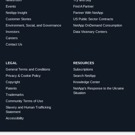
Newsroom
Try and Buy
Events
Find A Partner
NetApp Insight
Partner With NetApp
Customer Stories
US Public Sector Contracts
Environment, Social, and Governance
NetApp OnDemand Consumption
Investors
Data Visionary Centers
Careers
Contact Us
LEGAL
RESOURCES
General Terms and Conditions
Subscriptions
Privacy & Cookie Policy
Search NetApp
Copyright
Knowledge Center
Patents
NetApp's Response to the Ukraine
Situation
Trademarks
Community Terms of Use
Slavery and Human Trafficking
Statement
Accessibility