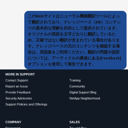
このWebサイトはニューラル機械翻訳ツールによっ
て翻訳されており、ナレッジベース（KB）コンテン
ツの基本的な理解を目的として提供されています。
オリジナルの英語を文字どおりに翻訳しているた
め、正確ではない翻訳が含まれている場合がありま
す。ナレッジベースの元のコンテンツを確認する場
合は、英語版をご利用ください。翻訳の問題や誤訳
については、アーティクルの最後にある[Feedback]
オプションを使用して報告できます。
MORE IN SUPPORT
Contact Support
Training
Report an Issue
Community
Provide Feedback
Digital Support Blog
Security Advisories
NetApp Neighborhood
Support Policies and Offerings
COMPANY
SALES