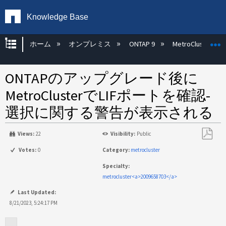
Knowledge Base
グローバル階層を展開/折りたたむ
ホーム
オンプレミス
ONTAP 9
MetroCluster
ONTAPのアップグレード後に
MetroClusterでLIFポートを確認-
選択に関する警告が表示される
Views:
22
Visibility:
Public
PDF
Votes:
0
Category:
metrocluster
と
Specialty:
し
metrocluster<a>2009658703</a>
て
保
Last Updated:
存
8/21/2023, 5:24:17 PM