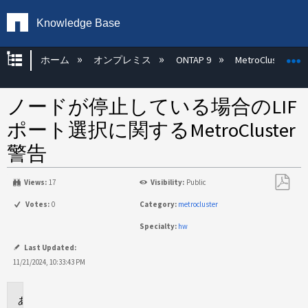
Knowledge Base
グローバル階層を展開/折りたたむ
ホーム
オンプレミス
ONTAP 9
MetroCluster
ノードが停止している場合のLIF
ポート選択に関するMetroCluster
警告
Views:
17
Visibility:
Public
PDF
Votes:
0
Category:
metrocluster
と
Specialty:
hw
し
て
Last Updated:
保
11/21/2024, 10:33:43 PM
存
環