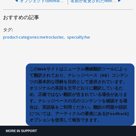
オブジェクトcurbrealmのエントリが重複しているため、MetroCluster SVMの再同期が失敗します
名前が変更されたMetroCluster がスイッチオーバーまたはスイッチバックに失敗しています
おすすめの記事
タグ
product-categories:metrocluster
specialty:hw
このWebサイトはニューラル機械翻訳ツールによっ
て翻訳されており、ナレッジベース（KB）コンテン
ツの基本的な理解を目的として提供されています。
オリジナルの英語を文字どおりに翻訳しているた
め、正確ではない翻訳が含まれている場合がありま
す。ナレッジベースの元のコンテンツを確認する場
合は、英語版をご利用ください。翻訳の問題や誤訳
については、アーティクルの最後にある[Feedback]
オプションを使用して報告できます。
MORE IN SUPPORT