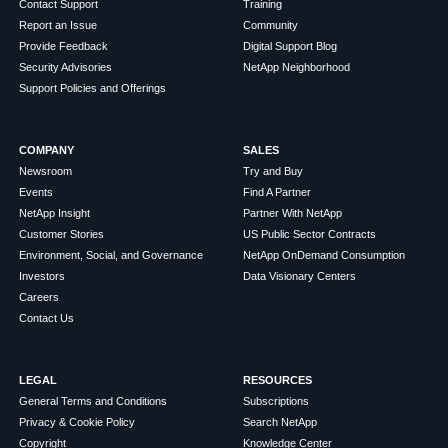
Contact Support
Training
Report an Issue
Community
Provide Feedback
Digital Support Blog
Security Advisories
NetApp Neighborhood
Support Policies and Offerings
COMPANY
SALES
Newsroom
Try and Buy
Events
Find A Partner
NetApp Insight
Partner With NetApp
Customer Stories
US Public Sector Contracts
Environment, Social, and Governance
NetApp OnDemand Consumption
Investors
Data Visionary Centers
Careers
Contact Us
LEGAL
RESOURCES
General Terms and Conditions
Subscriptions
Privacy & Cookie Policy
Search NetApp
Copyright
Knowledge Center