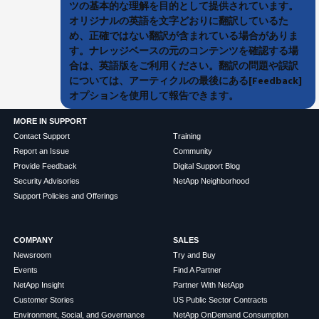
ツの基本的な理解を目的として提供されています。
オリジナルの英語を文字どおりに翻訳しているた
め、正確ではない翻訳が含まれている場合がありま
す。ナレッジベースの元のコンテンツを確認する場
合は、英語版をご利用ください。翻訳の問題や誤訳
については、アーティクルの最後にある[Feedback]
オプションを使用して報告できます。
MORE IN SUPPORT
Contact Support
Training
Report an Issue
Community
Provide Feedback
Digital Support Blog
Security Advisories
NetApp Neighborhood
Support Policies and Offerings
COMPANY
SALES
Newsroom
Try and Buy
Events
Find A Partner
NetApp Insight
Partner With NetApp
Customer Stories
US Public Sector Contracts
Environment, Social, and Governance
NetApp OnDemand Consumption