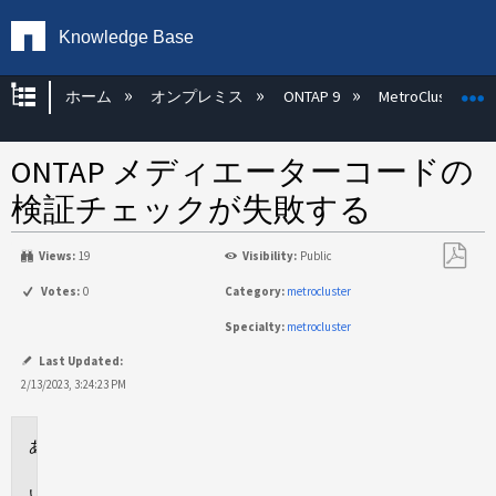
Knowledge Base
グローバル階層を展開/折りたたむ
ホーム
オンプレミス
ONTAP 9
MetroCluster
ONTAP メディエーターコードの
検証チェックが失敗する
Views:
19
Visibility:
Public
PDF
Votes:
0
Category:
metrocluster
と
Specialty:
metrocluster
し
て
Last Updated:
保
2/13/2023, 3:24:23 PM
存
環
境
問