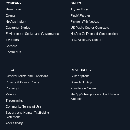
COMPANY
SALES
Newsroom
Try and Buy
Events
Find A Partner
NetApp Insight
Partner With NetApp
Customer Stories
US Public Sector Contracts
Environment, Social, and Governance
NetApp OnDemand Consumption
Investors
Data Visionary Centers
Careers
Contact Us
LEGAL
RESOURCES
General Terms and Conditions
Subscriptions
Privacy & Cookie Policy
Search NetApp
Copyright
Knowledge Center
Patents
NetApp's Response to the Ukraine
Situation
Trademarks
Community Terms of Use
Slavery and Human Trafficking
Statement
Accessibility