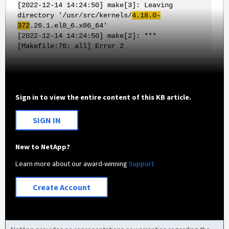
[2022-12-14 14:24:50] make[3]: Leaving
directory '/usr/src/kernels/
4.18.0-
372
.26.1.el8_6.x86_64'
[2022-12-14 14:24:50] make[2]: ***
[Makefile:76: all] Error 2
Sign in to view the entire content of this KB article.
SIGN IN
New to NetApp?
Learn more about our award-winning
Support
Create Account