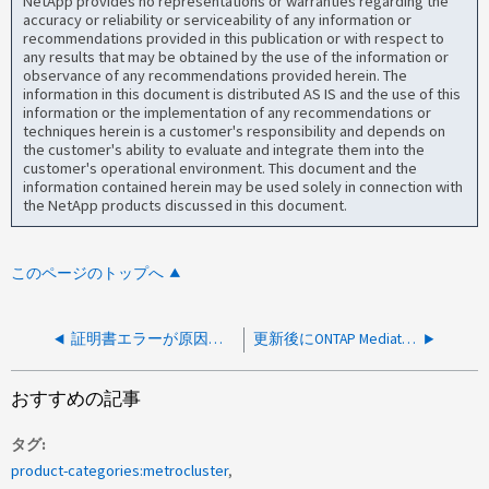
NetApp provides no representations or warranties regarding the
accuracy or reliability or serviceability of any information or
recommendations provided in this publication or with respect to
any results that may be obtained by the use of the information or
observance of any recommendations provided herein. The
information in this document is distributed AS IS and the use of this
information or the implementation of any recommendations or
techniques herein is a customer's responsibility and depends on
the customer's ability to evaluate and integrate them into the
customer's operational environment. This document and the
information contained herein may be used solely in connection with
the NetApp products discussed in this document.
このページのトップへ
証明書エラーが原因でONTAP メディエーターが起動しません
更新後にONTAP Mediator scstサービスが起動しない
おすすめの記事
タグ
product-categories:metrocluster