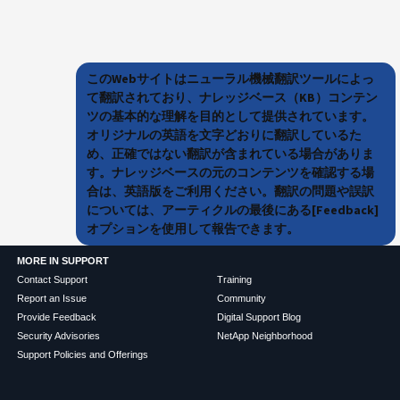
このWebサイトはニューラル機械翻訳ツールによっ
て翻訳されており、ナレッジベース（KB）コンテン
ツの基本的な理解を目的として提供されています。
オリジナルの英語を文字どおりに翻訳しているた
め、正確ではない翻訳が含まれている場合がありま
す。ナレッジベースの元のコンテンツを確認する場
合は、英語版をご利用ください。翻訳の問題や誤訳
については、アーティクルの最後にある[Feedback]
オプションを使用して報告できます。
MORE IN SUPPORT
Contact Support
Training
Report an Issue
Community
Provide Feedback
Digital Support Blog
Security Advisories
NetApp Neighborhood
Support Policies and Offerings