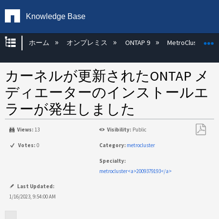
Knowledge Base
グローバル階層を展開/折りたたむ
ホーム
オンプレミス
ONTAP 9
MetroCluster
カーネルが更新されたONTAP メ
ディエーターのインストールエ
ラーが発生しました
Views:
13
Visibility:
Public
PDF
Votes:
0
Category:
metrocluster
と
Specialty:
し
metrocluster<a>2009379193</a>
て
保
Last Updated:
存
1/16/2023, 9:54:00 AM