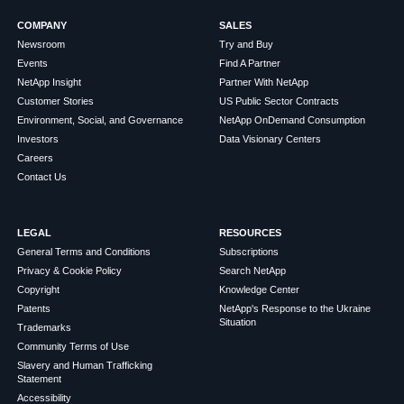
COMPANY
SALES
Newsroom
Try and Buy
Events
Find A Partner
NetApp Insight
Partner With NetApp
Customer Stories
US Public Sector Contracts
Environment, Social, and Governance
NetApp OnDemand Consumption
Investors
Data Visionary Centers
Careers
Contact Us
LEGAL
RESOURCES
General Terms and Conditions
Subscriptions
Privacy & Cookie Policy
Search NetApp
Copyright
Knowledge Center
Patents
NetApp's Response to the Ukraine
Situation
Trademarks
Community Terms of Use
Slavery and Human Trafficking
Statement
Accessibility