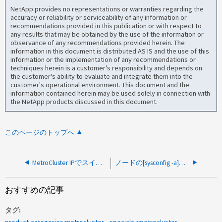
NetApp provides no representations or warranties regarding the
accuracy or reliability or serviceability of any information or
recommendations provided in this publication or with respect to
any results that may be obtained by the use of the information or
observance of any recommendations provided herein. The
information in this document is distributed AS IS and the use of this
information or the implementation of any recommendations or
techniques herein is a customer's responsibility and depends on
the customer's ability to evaluate and integrate them into the
customer's operational environment. This document and the
information contained herein may be used solely in connection with
the NetApp products discussed in this document.
このページのトップへ
MetroCluster IPでスイッチオーバー/テイクオーバー後にデグレード状態のプレックス
ノードの[sysconfig -a]でポート0f（FCVIホストアダプタ）がdownと表示されている
おすすめの記事
タグ