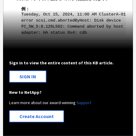
例：
Tuesday, Oct 15, 2024, 11:00 AM ClusterA-01
error scsi.cmd.abortedByHost: Disk device
FC_SW_5:8.126L502: Command aborted by host
adapter: HA status 0x4: cdb
Sign in to view the entire content of this KB article.
SIGN IN
New to NetApp?
Learn more about our award-winning
Support
Create Account