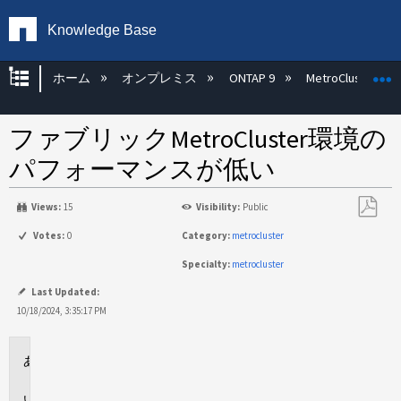
Knowledge Base
グローバル階層を展開/折りたたむ
ホーム
オンプレミス
ONTAP 9
MetroCluster
ファブリックMetroCluster環境の
パフォーマンスが低い
Views:
15
Visibility:
Public
PDF
Votes:
0
Category:
metrocluster
と
Specialty:
metrocluster
し
て
Last Updated:
保
10/18/2024, 3:35:17 PM
存
環
境
問