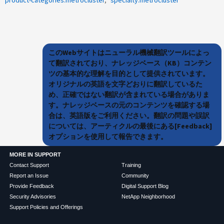
product-categories:metrocluster
specialty:metrocluster
このWebサイトはニューラル機械翻訳ツールによっ
て翻訳されており、ナレッジベース（KB）コンテン
ツの基本的な理解を目的として提供されています。
オリジナルの英語を文字どおりに翻訳しているた
め、正確ではない翻訳が含まれている場合がありま
す。ナレッジベースの元のコンテンツを確認する場
合は、英語版をご利用ください。翻訳の問題や誤訳
については、アーティクルの最後にある[Feedback]
オプションを使用して報告できます。
MORE IN SUPPORT
Contact Support
Training
Report an Issue
Community
Provide Feedback
Digital Support Blog
Security Advisories
NetApp Neighborhood
Support Policies and Offerings