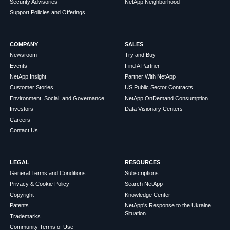
Security Advisories
NetApp Neighborhood
Support Policies and Offerings
COMPANY
SALES
Newsroom
Try and Buy
Events
Find A Partner
NetApp Insight
Partner With NetApp
Customer Stories
US Public Sector Contracts
Environment, Social, and Governance
NetApp OnDemand Consumption
Investors
Data Visionary Centers
Careers
Contact Us
LEGAL
RESOURCES
General Terms and Conditions
Subscriptions
Privacy & Cookie Policy
Search NetApp
Copyright
Knowledge Center
Patents
NetApp's Response to the Ukraine
Situation
Trademarks
Community Terms of Use