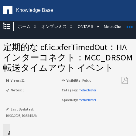
Knowledge Base
グローバル階層を展開/折りたたむ
ホーム
オンプレミス
ONTAP 9
MetroCluster
定期的な cf.ic.xferTimedOut：HA
インターコネクト：MCC_DRSOM
転送タイムアウト イベント
Views:
22
Visibility:
Public
PDF
Votes:
0
Category:
metrocluster
と
Specialty:
metrocluster
し
て
Last Updated:
保
10/30/2025, 10:35:15 AM
存
環