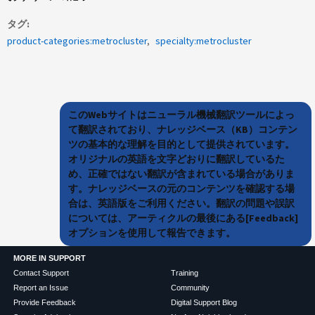
タグ
product-categories:metrocluster
specialty:metrocluster
このWebサイトはニューラル機械翻訳ツールによっ
て翻訳されており、ナレッジベース（KB）コンテン
ツの基本的な理解を目的として提供されています。
オリジナルの英語を文字どおりに翻訳しているた
め、正確ではない翻訳が含まれている場合がありま
す。ナレッジベースの元のコンテンツを確認する場
合は、英語版をご利用ください。翻訳の問題や誤訳
については、アーティクルの最後にある[Feedback]
オプションを使用して報告できます。
MORE IN SUPPORT
Contact Support
Training
Report an Issue
Community
Provide Feedback
Digital Support Blog