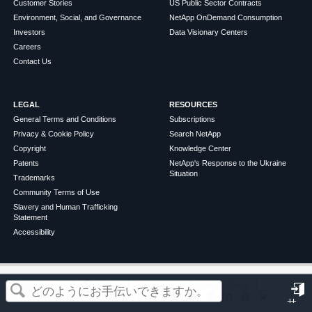
Customer Stories
US Public Sector Contracts
Environment, Social, and Governance
NetApp OnDemand Consumption
Investors
Data Visionary Centers
Careers
Contact Us
LEGAL
RESOURCES
General Terms and Conditions
Subscriptions
Privacy & Cookie Policy
Search NetApp
Copyright
Knowledge Center
Patents
NetApp's Response to the Ukraine
Situation
Trademarks
Community Terms of Use
Slavery and Human Trafficking
Statement
Accessibility
この記事は役に立ちましたか？
©
2026
NetApp
English
Terms of Use
Privacy Policy
Cookie Policy
Cookie Settings
サ
はい
いいえ
イ