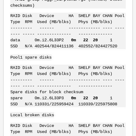
checksums)
RAID Disk Device HA SHELF BAY CHAN Pool
Type RPM Used (MB/blks) Phys (MB/blks)
--------- ------ ------------- ---- ----
---- ----- -------------- --------------
data 0m.i2.6L33P2
0m 22 20
1
SSD N/A 402544/824411136 402552/824427520
Pool1 spare disks
RAID Disk Device HA SHELF BAY CHAN Pool
Type RPM Used (MB/blks) Phys (MB/blks)
--------- ------ ------------- ---- ----
---- ----- -------------- --------------
Spare disks for block checksum
spare 0m.i2.6L33P3
0m 22 20
1
SSD N/A 110331/225959424 110339/225975808
Local broken disks
RAID Disk Device HA SHELF BAY CHAN Pool
Type RPM Used (MB/blks) Phys (MB/blks)