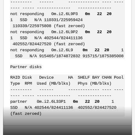
--------- ------ ------------- ---- ----
---- ----- -------------- --------------
not responding 0m.i2.6L9P3
0m 22 20
1 SSD N/A 110331/225959424
110339/225975808 (fast zeroed)
not responding 0m.i2.6L9P2
0m 22 20
1 SSD N/A 402544/824411136
402552/824427520 (fast zeroed)
not responding 0m.i2.6L9
0m 22 20
1
SSD N/A 915465/1874872832 915715/1875385008
Partner disks
RAID Disk Device HA SHELF BAY CHAN Pool
Type RPM Used (MB/blks) Phys (MB/blks)
--------- ------ ------------- ---- ----
---- ----- -------------- --------------
partner 0m.i2.6L33P1
0m 22 20
1
SSD N/A 402544/824411136 402552/824427520
(fast zeroed)