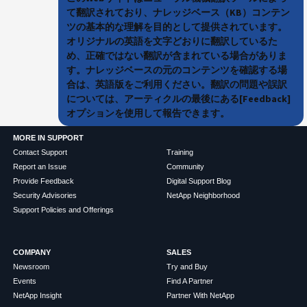
て翻訳されており、ナレッジベース（KB）コンテン
ツの基本的な理解を目的として提供されています。
オリジナルの英語を文字どおりに翻訳しているた
め、正確ではない翻訳が含まれている場合がありま
す。ナレッジベースの元のコンテンツを確認する場
合は、英語版をご利用ください。翻訳の問題や誤訳
については、アーティクルの最後にある[Feedback]
オプションを使用して報告できます。
MORE IN SUPPORT
Contact Support
Training
Report an Issue
Community
Provide Feedback
Digital Support Blog
Security Advisories
NetApp Neighborhood
Support Policies and Offerings
COMPANY
SALES
Newsroom
Try and Buy
Events
Find A Partner
NetApp Insight
Partner With NetApp