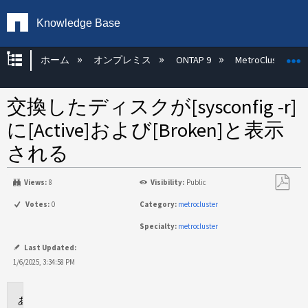
Knowledge Base
グローバル階層を展開/折りたたむ
ホーム
オンプレミス
ONTAP 9
MetroCluster
交換したディスクが[sysconfig -r]
に[Active]および[Broken]と表示
される
Views:
8
Visibility:
Public
PDF
Votes:
0
Category:
metrocluster
と
Specialty:
metrocluster
し
て
Last Updated:
保
1/6/2025, 3:34:58 PM
存
環