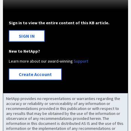
Sign in to view the entire content of this KB article.
SIGN IN
New to NetApp?
Learn more about our award-winning
Support
Create Account
NetApp provides no representations or warranties regarding the
accuracy or reliability or serviceability of any information or
recommendations provided in this publication or with respect to
any results that may be obtained by the use of the information or
observance of any recommendations provided herein. The
information in this document is distributed AS IS and the use of this
information or the implementation of any recommendations or