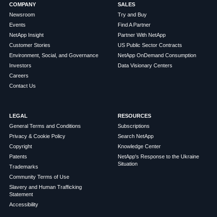
COMPANY
SALES
Newsroom
Try and Buy
Events
Find A Partner
NetApp Insight
Partner With NetApp
Customer Stories
US Public Sector Contracts
Environment, Social, and Governance
NetApp OnDemand Consumption
Investors
Data Visionary Centers
Careers
Contact Us
LEGAL
RESOURCES
General Terms and Conditions
Subscriptions
Privacy & Cookie Policy
Search NetApp
Copyright
Knowledge Center
Patents
NetApp's Response to the Ukraine
Situation
Trademarks
Community Terms of Use
Slavery and Human Trafficking
Statement
Accessibility