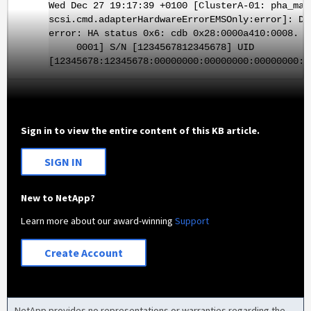
Wed Dec 27 19:17:39 +0100 [ClusterA-01: pha_mai
scsi.cmd.adapterHardwareErrorEMSOnly:error]: Di
error: HA status 0x6: cdb 0x28:0000a410:0008. 
0001] S/N [1234567812345678] UID
[12345678:12345678:00000000:00000000:00000000:0
Sign in to view the entire content of this KB article.
SIGN IN
New to NetApp?
Learn more about our award-winning
Support
Create Account
NetApp provides no representations or warranties regarding the