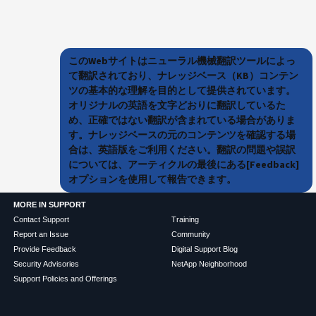
このWebサイトはニューラル機械翻訳ツールによっ
て翻訳されており、ナレッジベース（KB）コンテン
ツの基本的な理解を目的として提供されています。
オリジナルの英語を文字どおりに翻訳しているた
め、正確ではない翻訳が含まれている場合がありま
す。ナレッジベースの元のコンテンツを確認する場
合は、英語版をご利用ください。翻訳の問題や誤訳
については、アーティクルの最後にある[Feedback]
オプションを使用して報告できます。
MORE IN SUPPORT
Contact Support
Training
Report an Issue
Community
Provide Feedback
Digital Support Blog
Security Advisories
NetApp Neighborhood
Support Policies and Offerings