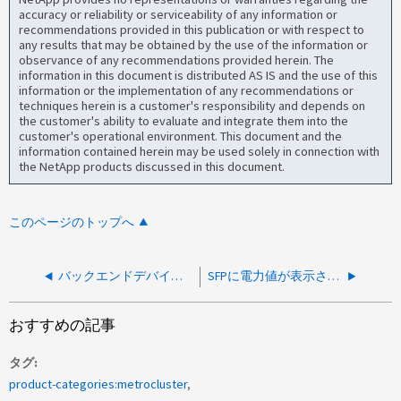
accuracy or reliability or serviceability of any information or
recommendations provided in this publication or with respect to
any results that may be obtained by the use of the information or
observance of any recommendations provided herein. The
information in this document is distributed AS IS and the use of this
information or the implementation of any recommendations or
techniques herein is a customer's responsibility and depends on
the customer's ability to evaluate and integrate them into the
customer's operational environment. This document and the
information contained herein may be used solely in connection with
the NetApp products discussed in this document.
このページのトップへ
バックエンドデバイスのリブート時の SCSI コマンドのタイムアウト、 CheckCondition エラー
SFPに電力値が表示されない
おすすめの記事
タグ
product-categories:metrocluster