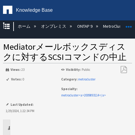
Knowledge Base
グローバル階層を展開/折りたたむ
ホーム
オンプレミス
ONTAP 9
MetroCluster
Mediatorメールボックスディス
クに対するSCSIコマンドの中止
Views:
23
Visibility:
Public
PDF
Votes:
0
Category:
metrocluster
と
Specialty:
し
metrocluster<a>2009893114</a>
て
保
Last Updated:
存
1/29/2024, 1:22:34 PM
環
境