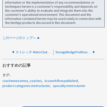
information or the implementation of any recommendations or
techniques herein is a customer's responsibility and depends on
the customer's ability to evaluate and integrate them into the
customer's operational environment. This document and the
information contained herein may be used solely in connection with
the NetApp products discussed in this document.
このページのトップへ
ストレッチ MetroCluster - FCVI ドライバが IO エラーを受信しました
StorageBridgePortDown_AlertがStretch MetroClusterシステムで報告される
おすすめの記事
タグ
coachemea:emea_coaches
kcsworkflow:published
product-categories:metrocluster
specialty:metrocluster