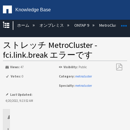
Knowledge Base
グローバル階層を展開/折りたたむ
ホーム
オンプレミス
ONTAP 9
MetroCluster
ストレッチ MetroCluster -
fci.link.break エラーです
Views:
47
Visibility:
Public
PDF
Votes:
0
Category:
metrocluster
と
Specialty:
metrocluster
し
て
Last Updated:
保
4/20/2022, 9:23:52 AM
存
環
境
問