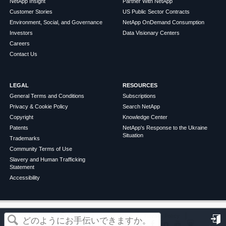
NetApp Insight
Partner With NetApp
Customer Stories
US Public Sector Contracts
Environment, Social, and Governance
NetApp OnDemand Consumption
Investors
Data Visionary Centers
Careers
Contact Us
LEGAL
RESOURCES
General Terms and Conditions
Subscriptions
Privacy & Cookie Policy
Search NetApp
Copyright
Knowledge Center
Patents
NetApp's Response to the Ukraine
Situation
Trademarks
Community Terms of Use
Slavery and Human Trafficking
Statement
Accessibility
この記事は役に立ちましたか？
©
2026
NetApp
English
Terms of Use
Privacy Policy
Cookie Policy
Cookie Settings