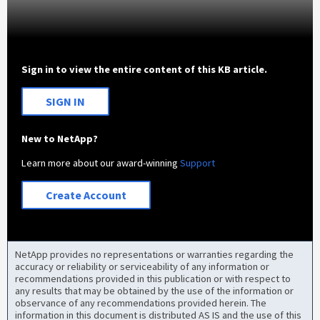
Sign in to view the entire content of this KB article.
SIGN IN
New to NetApp?
Learn more about our award-winning
Support
Create Account
NetApp provides no representations or warranties regarding the
accuracy or reliability or serviceability of any information or
recommendations provided in this publication or with respect to
any results that may be obtained by the use of the information or
observance of any recommendations provided herein. The
information in this document is distributed AS IS and the use of this