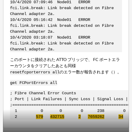
10/4/2020 07:09:46 Node01 ERROR
fci.link.break: Link break detected on Fibre
Channel adapter 2a.
10/4/2020 05:16:42 Node01 ERROR
fci.link.break: Link break detected on Fibre
Channel adapter 2a.
10/4/2020 03:18:07 Node01 ERROR
fci.link.break: Link break detected on Fibre
Channel adapter 2a.
このポートに接続された ATTO ブリッジで、 FC ポートエラ
ーカウンタをクリアしたあとも同様
のエラー数が報告されます（）。
resetfcporterrors all
get FCPortErrors all
; Fibre Channel Error Counts
; Port | Link Failures | Sync Loss | Signal Loss | 
;==================================================
1 0 0 0 238 0
2
579
432715
2
7659262
34