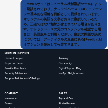
このWebサイトはニューラル機械翻訳ツールによっ
て翻訳されており、ナレッジベース（KB）コンテン
ツの基本的な理解を目的として提供されています。
オリジナルの英語を文字どおりに翻訳しているた
め、正確ではない翻訳が含まれている場合がありま
す。ナレッジベースの元のコンテンツを確認する場
合は、英語版をご利用ください。翻訳の問題や誤訳
については、アーティクルの最後にある[Feedback]
オプションを使用して報告できます。
MORE IN SUPPORT
Contact Support
Training
Report an Issue
Community
Provide Feedback
Digital Support Blog
Security Advisories
NetApp Neighborhood
Support Policies and Offerings
COMPANY
SALES
Newsroom
Try and Buy
Events
Find A Partner