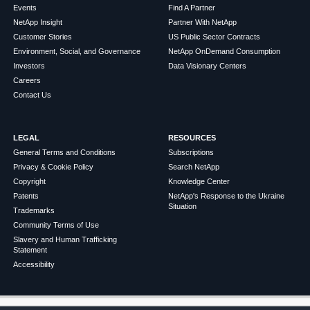
Events
Find A Partner
NetApp Insight
Partner With NetApp
Customer Stories
US Public Sector Contracts
Environment, Social, and Governance
NetApp OnDemand Consumption
Investors
Data Visionary Centers
Careers
Contact Us
LEGAL
RESOURCES
General Terms and Conditions
Subscriptions
Privacy & Cookie Policy
Search NetApp
Copyright
Knowledge Center
Patents
NetApp's Response to the Ukraine
Situation
Trademarks
Community Terms of Use
Slavery and Human Trafficking
Statement
Accessibility