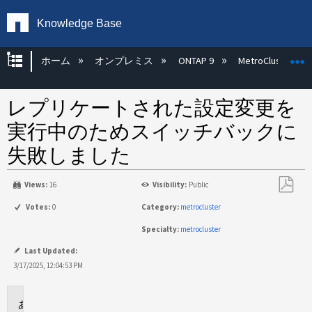
Knowledge Base
グローバル階層を展開/折りたたむ
ホーム
オンプレミス
ONTAP 9
MetroCluster
レプリケートされた設定変更を
実行中のためスイッチバックに
失敗しました
Views:
16
Visibility:
Public
PDF
Votes:
0
Category:
metrocluster
と
Specialty:
metrocluster
し
て
Last Updated:
保
3/17/2025, 12:04:53 PM
存
環