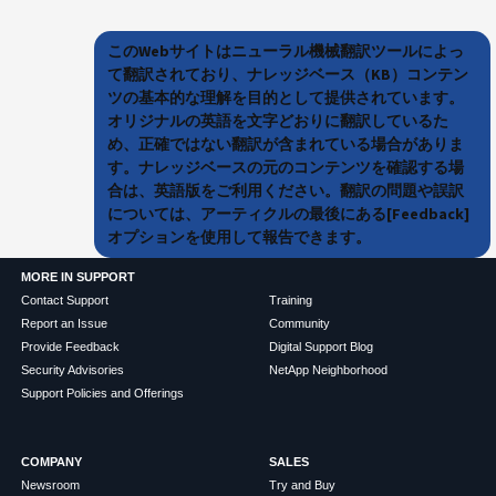
このWebサイトはニューラル機械翻訳ツールによっ
て翻訳されており、ナレッジベース（KB）コンテン
ツの基本的な理解を目的として提供されています。
オリジナルの英語を文字どおりに翻訳しているた
め、正確ではない翻訳が含まれている場合がありま
す。ナレッジベースの元のコンテンツを確認する場
合は、英語版をご利用ください。翻訳の問題や誤訳
については、アーティクルの最後にある[Feedback]
オプションを使用して報告できます。
MORE IN SUPPORT
Contact Support
Training
Report an Issue
Community
Provide Feedback
Digital Support Blog
Security Advisories
NetApp Neighborhood
Support Policies and Offerings
COMPANY
SALES
Newsroom
Try and Buy