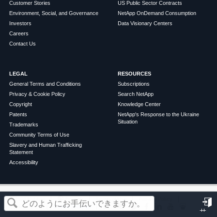
Customer Stories
US Public Sector Contracts
Environment, Social, and Governance
NetApp OnDemand Consumption
Investors
Data Visionary Centers
Careers
Contact Us
LEGAL
RESOURCES
General Terms and Conditions
Subscriptions
Privacy & Cookie Policy
Search NetApp
Copyright
Knowledge Center
Patents
NetApp's Response to the Ukraine
Situation
Trademarks
Community Terms of Use
Slavery and Human Trafficking
Statement
Accessibility
この記事は役に立ちましたか？
©
2026
NetApp
English
Terms of Use
Privacy Policy
Cookie Policy
Cookie Settings
サ
はい
いいえ