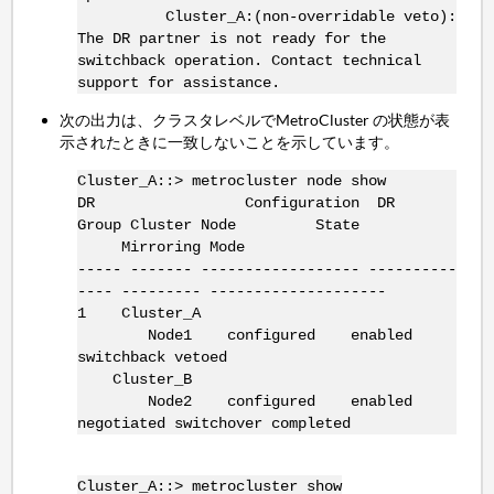
Cluster_A:(non-overridable veto):
The DR partner is not ready for the
switchback operation. Contact technical
support for assistance.
次の出力は、クラスタレベルでMetroCluster の状態が表
示されたときに一致しないことを示しています。
Cluster_A::> metrocluster node show
DR Configuration DR
Group Cluster Node State
Mirroring Mode
----- ------- ------------------ ----------
---- --------- --------------------
1 Cluster_A
Node1 configured enabled
switchback vetoed
Cluster_B
Node2 configured enabled
negotiated switchover completed
Cluster_A::> metrocluster show