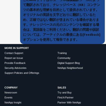
て翻訳されており、ナレッジベース（KB）コンテン
ツの基本的な理解を目的として提供されています。
オリジナルの英語を文字どおりに翻訳しているた
め、正確ではない翻訳が含まれている場合がありま
す。ナレッジベースの元のコンテンツを確認する場
合は、英語版をご利用ください。翻訳の問題や誤訳
については、アーティクルの最後にある[Feedback]
オプションを使用して報告できます。
MORE IN SUPPORT
Contact Support
Training
Report an Issue
Community
Provide Feedback
Digital Support Blog
Security Advisories
NetApp Neighborhood
Support Policies and Offerings
COMPANY
SALES
Newsroom
Try and Buy
Events
Find A Partner
NetApp Insight
Partner With NetApp