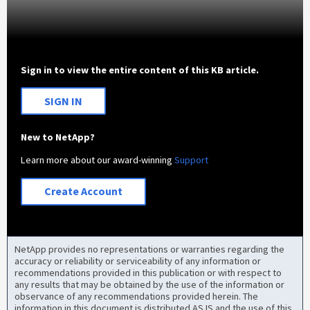
Sign in to view the entire content of this KB article.
SIGN IN
New to NetApp?
Learn more about our award-winning
Support
Create Account
NetApp provides no representations or warranties regarding the
accuracy or reliability or serviceability of any information or
recommendations provided in this publication or with respect to
any results that may be obtained by the use of the information or
observance of any recommendations provided herein. The
information in this document is distributed AS IS and the use of this