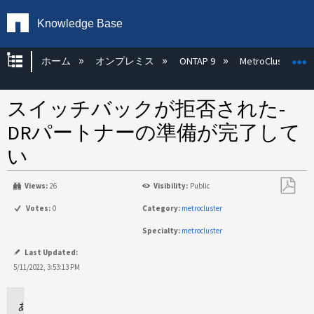
Knowledge Base
グローバル階層を展開/折りたたむ
ホーム
オンプレミス
ONTAP 9
MetroCluster
スイッチバックが拒否された-
DRパートナーの準備が完了して
い
Views:
26
Visibility:
Public
PDF
Votes:
0
Category:
metrocluster
と
Specialty:
metrocluster
し
て
Last Updated:
保
5/11/2022, 3:53:13 PM
存
環