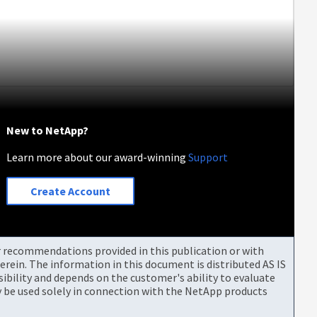
New to NetApp?
Learn more about our award-winning
Support
Create Account
or recommendations provided in this publication or with
rein. The information in this document is distributed AS IS
bility and depends on the customer's ability to evaluate
be used solely in connection with the NetApp products