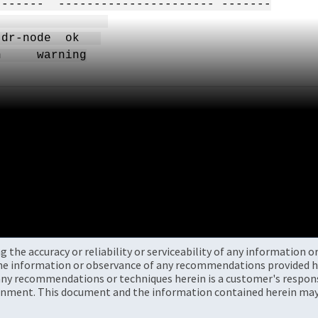
------- ---------------------- -------
FC_LIF_1
node ok
arning
the accuracy or reliability or serviceability of any information 
the information or observance of any recommendations provided he
ny recommendations or techniques herein is a customer's responsi
onment. This document and the information contained herein may 