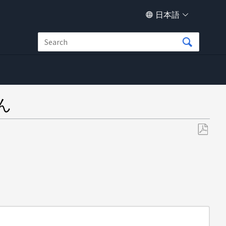
日本語
ん
PDF
と
し
て
保
存