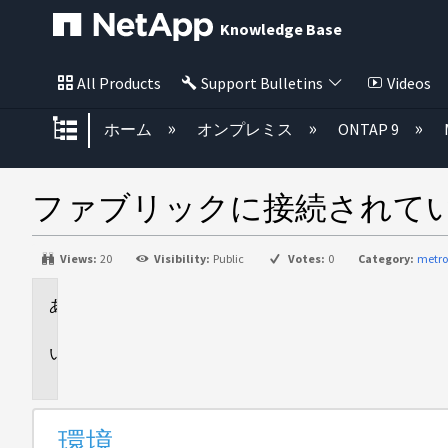
Knowledge Base
All Products
Support Bulletins
Videos
グローバル階層を展開/折りたた
ホーム
オンプレミス
ONTAP 9
ファブリックに接続されて
Views:
20
Visibility:
Public
Votes:
0
Category:
metro
環
境
問
題
環境