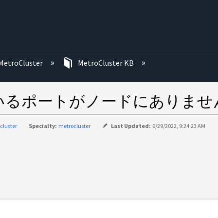
む
MetroCluster
MetroCluster KB
いるポートがノードにありませ
cluster
Specialty:
metrocluster
Last Updated:
6/29/2022, 9:24:23 AM