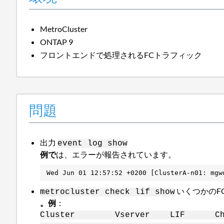
MetroCluster
ONTAP 9
フロントエンドで処理されるFCトラフィック
問題
出力
event log show
例で
は、エラーが報告されています。
Wed Jun 01 12:57:52 +0200 [ClusterA-n01: mgw
いくつかのF
metrocluster check lif show
。例
：
Cluster Vserver LIF 