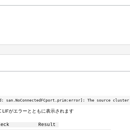
d: san.NoConnectedFCport.prim:error]: The source cluster
C LIFがエラーとともに表示されます
Check Result