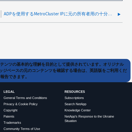
ADPを使用するMetroCluster IPに元の所有者用の十分な数の一致するスペアディスクがプール1にありません
ンテンツの基本的な理解を目的として提供されています。オリジナル
ッジベースの元のコンテンツを確認する場合は、英語版をご利用くだ
て報告できます。
LEGAL
RESOURCES
General Terms and Conditions
Subscriptions
Privacy & Cookie Policy
Search NetApp
Copyright
Knowledge Center
Patents
NetApp's Response to the Ukraine
Situation
Trademarks
Community Terms of Use