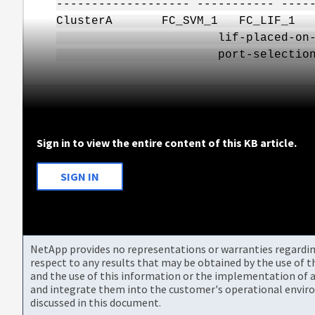
------------------- ----------- ----
ClusterA FC_SVM_1 
lif-placed-on-dr-
port-selection w
Sign in to view the entire content of this KB article.
SIGN IN
NetApp provides no representations or warranties regarding 
respect to any results that may be obtained by the use of 
and the use of this information or the implementation of a
and integrate them into the customer's operational envir
discussed in this document.