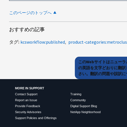
このページのトップへ
おすすめの記事
タグ
kcsworkflow:published
product-categories:metroclus
このWebサイトはニュー
の英語を文字どおりに翻訳
さい。翻訳の問題や誤訳につ
MORE IN SUPPORT
Contact Support
Training
Report an Issue
Community
Provide Feedback
Digital Support Blog
Security Advisories
NetApp Neighborhood
Support Policies and Offerings