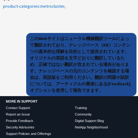
product-categories:metrocluster
このWebサイトはニューラル機械翻訳ツールによっ
て翻訳されており、ナレッジベース（KB）コンテン
ツの基本的な理解を目的として提供されています。
オリジナルの英語を文字どおりに翻訳しているた
め、正確ではない翻訳が含まれている場合がありま
す。ナレッジベースの元のコンテンツを確認する場
合は、英語版をご利用ください。翻訳の問題や誤訳
については、アーティクルの最後にある[Feedback]
オプションを使用して報告できます。
MORE IN SUPPORT
Contact Support
Training
Report an Issue
Community
Provide Feedback
Digital Support Blog
Security Advisories
NetApp Neighborhood
Support Policies and Offerings