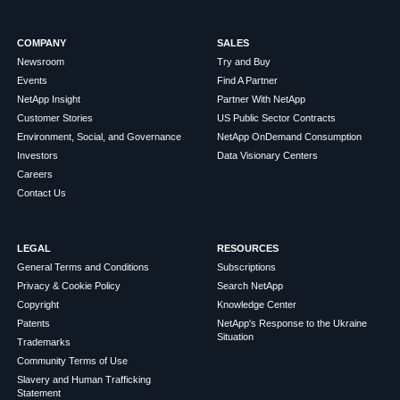
COMPANY
SALES
Newsroom
Try and Buy
Events
Find A Partner
NetApp Insight
Partner With NetApp
Customer Stories
US Public Sector Contracts
Environment, Social, and Governance
NetApp OnDemand Consumption
Investors
Data Visionary Centers
Careers
Contact Us
LEGAL
RESOURCES
General Terms and Conditions
Subscriptions
Privacy & Cookie Policy
Search NetApp
Copyright
Knowledge Center
Patents
NetApp's Response to the Ukraine
Situation
Trademarks
Community Terms of Use
Slavery and Human Trafficking
Statement