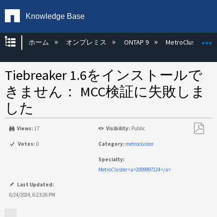
Knowledge Base
グローバル階層を展開/折りたたむ
ホーム
オンプレミス
ONTAP 9
MetroCluster
Tiebreaker 1.6をインストールで
きません： MCC検証に失敗しま
した
Views:
17
Visibility:
Public
PDF
Votes:
0
Category:
metrocluster
と
Specialty:
し
MetroCluster<a>2009997124</a>
て
保
Last Updated:
存
6/24/2024, 6:23:26 PM