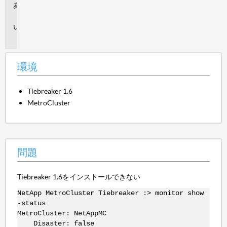
環
境
問
題
環境
Tiebreaker 1.6
MetroCluster
問題
Tiebreaker 1.6をインストールできない
NetApp MetroCluster Tiebreaker :> monitor show
-status
MetroCluster: NetAppMC
Disaster: false