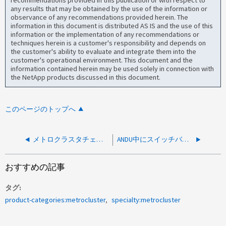
recommendations provided in this publication or with respect to
any results that may be obtained by the use of the information or
observance of any recommendations provided herein. The
information in this document is distributed AS IS and the use of this
information or the implementation of any recommendations or
techniques herein is a customer's responsibility and depends on
the customer's ability to evaluate and integrate them into the
customer's operational environment. This document and the
information contained herein may be used solely in connection with
the NetApp products discussed in this document.
このページのトップへ
メトロクラスタチェック中にリモートクラスタにアクセスできないため、すべての結果を表示できません
ANDU中にスイッチバックできない
おすすめの記事
タグ
product-categories:metrocluster
specialty:metrocluster