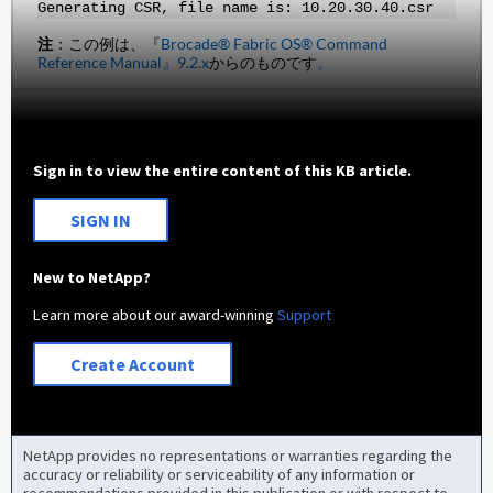
Generating CSR, file name is: 10.20.30.40.csr
注
：この例は、『
Brocade® Fabric OS® Command
Reference Manual』9.2.x
からのものです
。
Sign in to view the entire content of this KB article.
SIGN IN
New to NetApp?
Learn more about our award-winning
Support
Create Account
NetApp provides no representations or warranties regarding the
accuracy or reliability or serviceability of any information or