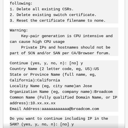
following:
1. Delete all existing CSRs.
2. Delete existing switch certificate.
3. Reset the certificate filename to none.
Warning:
Key-pair generation is CPU intensive and
can cause high CPU usage
Private IPs and hostnames should not be
part of SCN and/or SAN per CA/Browser forum.
Continue (yes, y, no, n): [no] y
Country Name (2 letter code, eg, US):US
State or Province Name (full name, eg,
California):California
Locality Name (eg, city name)an Jose
Organization Name (eg, company name):Broadcom
Common Name (Fully qualified Domain Name, or IP
address):10.xx.xx.xx
Email Address:aaaaaaaaaaaa@broadcom.com
Do you want to continue including IP in the
SAN? (yes, y, no, n): [no] y