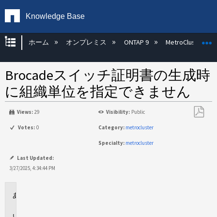
Knowledge Base
グローバル階層を展開/折りたたむ
ホーム
オンプレミス
ONTAP 9
MetroCluster
Brocadeスイッチ証明書の生成時
に組織単位を指定できません
Views:
29
Visibility:
Public
PDF
Votes:
0
Category:
metrocluster
と
Specialty:
metrocluster
し
て
Last Updated:
保
3/27/2025, 4:34:44 PM
存
環
境
問