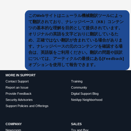
このWebサイトはニューラル機械翻訳ツールによっ
て翻訳されており、ナレッジベース（KB）コンテン
ツの基本的な理解を目的として提供されています。
オリジナルの英語を文字どおりに翻訳しているた
め、正確ではない翻訳が含まれている場合がありま
す。ナレッジベースの元のコンテンツを確認する場
合は、英語版をご利用ください。翻訳の問題や誤訳
については、アーティクルの最後にある[Feedback]
オプションを使用して報告できます。
MORE IN SUPPORT
Contact Support
Training
Report an Issue
Community
Provide Feedback
Digital Support Blog
Security Advisories
NetApp Neighborhood
Support Policies and Offerings
COMPANY
SALES
Newsroom
Try and Buy