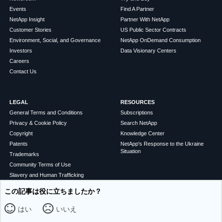
Events
Find A Partner
NetApp Insight
Partner With NetApp
Customer Stories
US Public Sector Contracts
Environment, Social, and Governance
NetApp OnDemand Consumption
Investors
Data Visionary Centers
Careers
Contact Us
LEGAL
RESOURCES
General Terms and Conditions
Subscriptions
Privacy & Cookie Policy
Search NetApp
Copyright
Knowledge Center
Patents
NetApp's Response to the Ukraine
Situation
Trademarks
Community Terms of Use
Slavery and Human Trafficking
Statement
この記事は役に立ちましたか？
Accessibility
はい
いいえ