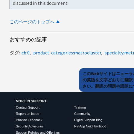
discussed in this document.
このページのトップへ
おすすめの記事
タグ
cb:0
product-categories:metrocluster
specialty:met
このWebサイトはニュー
の英語を文字どおりに翻訳
さい。翻訳の問題や誤訳につ
MORE IN SUPPORT
Contact Support
Training
Report an Issue
Community
Provide Feedback
Digital Support Blog
Security Advisories
NetApp Neighborhood
Support Policies and Offerings