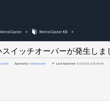
む
MetroCluster
MetroCluster KB
いスイッチオーバーが発生しま
cluster
Specialty:
metrocluster
Last Updated:
6/16/2026, 8:05:45 AM