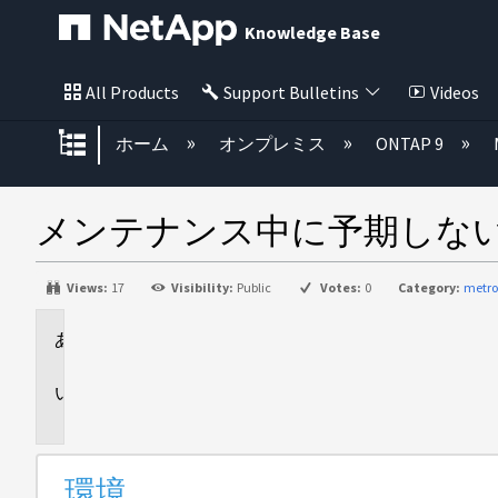
Knowledge Base
All Products
Support Bulletins
Videos
グローバル階層を展開/折りたた
ホーム
オンプレミス
ONTAP 9
メンテナンス中に予期しな
Views:
17
Visibility:
Public
Votes:
0
Category:
metro
環
境
問
題
環境