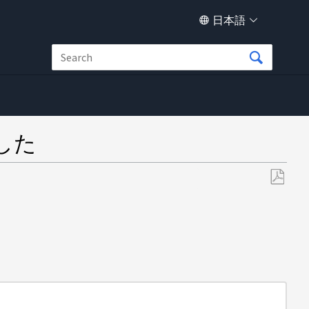
日本語
した
PDF
と
し
て
保
存