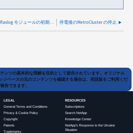
予期しないスイッチの再起動 Raslog モジュールの初期化に失敗しました rc = -1
停電後のMetroCluster の停止
ンテンツの基本的な理解を目的として提供されています。オリジナル
ッジベースの元のコンテンツを確認する場合は、英語版をご利用くだ
て報告できます。
LEGAL
RESOURCES
General Terms and Conditions
Subscriptions
Privacy & Cookie Policy
Search NetApp
Copyright
Knowledge Center
Patents
NetApp's Response to the Ukraine
Situation
Trademarks