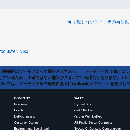
rocluster
vb:0
ラル機械翻訳ツールによって翻訳されており、ナレッジベース（KB）コ
しているため、正確ではない翻訳が含まれている場合があります。ナレ
いては、アーティクルの最後にある[Feedback]オプションを使用し
COMPANY
SALES
Newsroom
Try and Buy
Events
Find A Partner
NetApp Insight
Partner With NetApp
Customer Stories
US Public Sector Contracts
Environment, Social, and
NetApp OnDemand Consumption