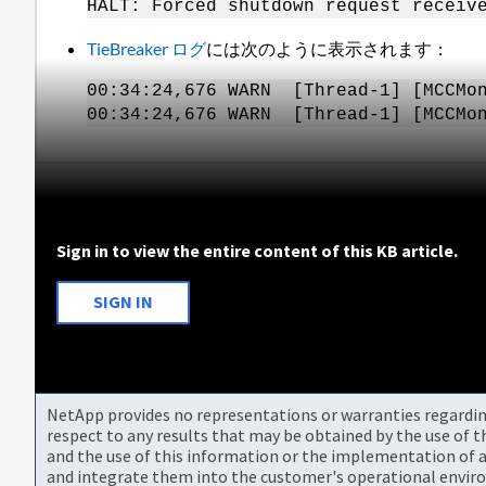
HALT: Forced shutdown request receiv
TieBreaker ログ
には次のように表示されます：
00:34:24,676 WARN [Thread-1] [MCCMon
00:34:24,676 WARN [Thread-1] [MCCMon
Sign in to view the entire content of this KB article.
SIGN IN
NetApp provides no representations or warranties regarding 
respect to any results that may be obtained by the use of 
and the use of this information or the implementation of a
and integrate them into the customer's operational envir