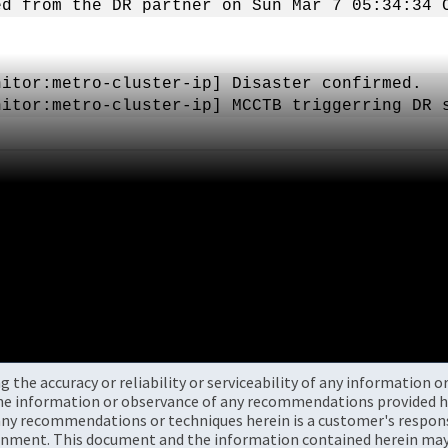
ed from the DR partner on Sun Mar 7 05:34:34 
itor:metro-cluster-ip] Disaster confirmed.
itor:metro-cluster-ip] MCCTB triggerring DR 
the accuracy or reliability or serviceability of any information 
the information or observance of any recommendations provided he
ny recommendations or techniques herein is a customer's responsi
onment. This document and the information contained herein may 