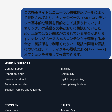
このWebサイトはニューラル機械翻訳ツールによっ
て翻訳されており、ナレッジベース（KB）コンテン
ツの基本的な理解を目的として提供されています。
オリジナルの英語を文字どおりに翻訳しているた
め、正確ではない翻訳が含まれている場合がありま
す。ナレッジベースの元のコンテンツを確認する場
合は、英語版をご利用ください。翻訳の問題や誤訳
については、アーティクルの最後にある[Feedback]
オプションを使用して報告できます。
MORE IN SUPPORT
Contact Support
Training
Report an Issue
Community
Provide Feedback
Digital Support Blog
Security Advisories
NetApp Neighborhood
Support Policies and Offerings
COMPANY
SALES
Newsroom
Try and Buy