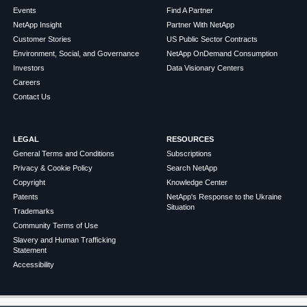
Events
Find A Partner
NetApp Insight
Partner With NetApp
Customer Stories
US Public Sector Contracts
Environment, Social, and Governance
NetApp OnDemand Consumption
Investors
Data Visionary Centers
Careers
Contact Us
LEGAL
RESOURCES
General Terms and Conditions
Subscriptions
Privacy & Cookie Policy
Search NetApp
Copyright
Knowledge Center
Patents
NetApp's Response to the Ukraine
Situation
Trademarks
Community Terms of Use
Slavery and Human Trafficking
Statement
Accessibility