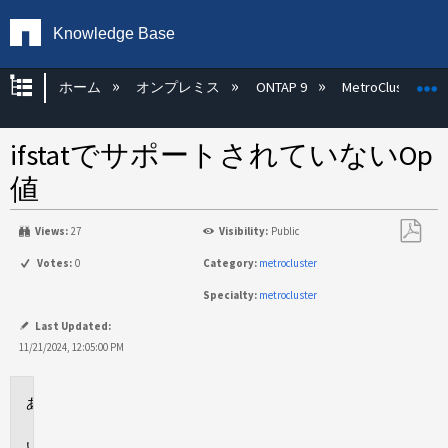
Knowledge Base
グローバル階層を展開/折りたたむ
ホーム
オンプレミス
ONTAP 9
MetroCluster
ifstatでサポートされていないOp
値
Views:
27
Visibility:
Public
PDF
Votes:
0
Category:
metrocluster
と
Specialty:
metrocluster
し
て
Last Updated:
保
11/21/2024, 12:05:00 PM
存
環
境
問