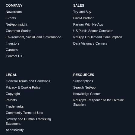
COMPANY
SALES
Newsroom
Try and Buy
Events
Find A Partner
NetApp Insight
Partner With NetApp
Customer Stories
US Public Sector Contracts
Environment, Social, and Governance
NetApp OnDemand Consumption
Investors
Data Visionary Centers
Careers
Contact Us
LEGAL
RESOURCES
General Terms and Conditions
Subscriptions
Privacy & Cookie Policy
Search NetApp
Copyright
Knowledge Center
Patents
NetApp's Response to the Ukraine
Situation
Trademarks
Community Terms of Use
Slavery and Human Trafficking
Statement
Accessibility