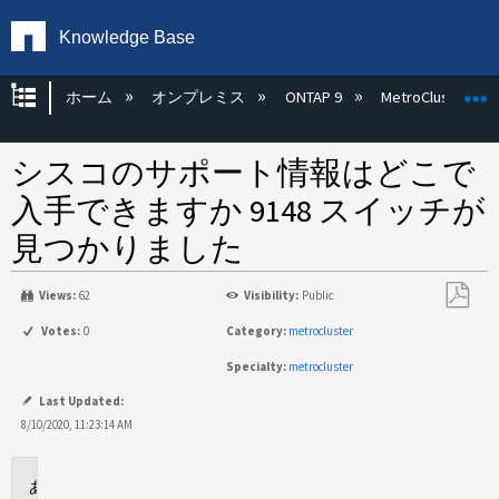
Knowledge Base
グローバル階層を展開/折りたたむ
ホーム
オンプレミス
ONTAP 9
MetroCluster
シスコのサポート情報はどこで
入手できますか 9148 スイッチが
見つかりました
Views:
62
Visibility:
Public
PDF
Votes:
0
Category:
metrocluster
と
Specialty:
metrocluster
し
て
Last Updated:
保
8/10/2020, 11:23:14 AM
存
に