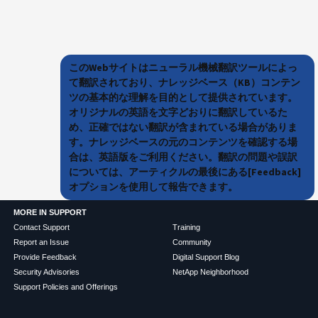
このWebサイトはニューラル機械翻訳ツールによっ
て翻訳されており、ナレッジベース（KB）コンテン
ツの基本的な理解を目的として提供されています。
オリジナルの英語を文字どおりに翻訳しているた
め、正確ではない翻訳が含まれている場合がありま
す。ナレッジベースの元のコンテンツを確認する場
合は、英語版をご利用ください。翻訳の問題や誤訳
については、アーティクルの最後にある[Feedback]
オプションを使用して報告できます。
MORE IN SUPPORT
Contact Support
Training
Report an Issue
Community
Provide Feedback
Digital Support Blog
Security Advisories
NetApp Neighborhood
Support Policies and Offerings