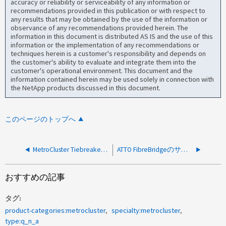
accuracy or reliability or serviceability of any information or
recommendations provided in this publication or with respect to
any results that may be obtained by the use of the information or
observance of any recommendations provided herein. The
information in this document is distributed AS IS and the use of this
information or the implementation of any recommendations or
techniques herein is a customer's responsibility and depends on
the customer's ability to evaluate and integrate them into the
customer's operational environment. This document and the
information contained herein may be used solely in connection with
the NetApp products discussed in this document.
このページのトップへ
MetroCluster TiebreakerのMIBファイルの入手先
ATTO FibreBridgeのサポート終了バージョンの一覧はどこで確認できますか。
おすすめの記事
タグ
product-categories:metrocluster
specialty:metrocluster
type:q_n_a