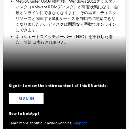
MetroCluster USOの実行後、Windows 2012クラスタデ
ィスク（VMware RDMディスク
）
が障害状態
に
なり、自
動オンラインにできなくなり
ます。
その結果、ディスク
リソースと関連するSQLサービスを自動的
に
開始できな
くなり
ましたが、ディスクは問題なく手動でオンライン
にできます。
ネゴシエートスイッチオーバー（NSO）を実行した場
合、問題 は実行されません。
Sign in to view the entire content of this KB article.
SIGN IN
New to NetApp?
Learn more about our award-winning
Support