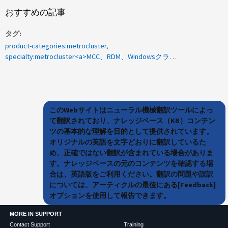
おすすめの記事
タグ
product-categories:metrocluster
specialty:metrocluster<a>MCC、RDM、Windowsクラスタ</a>
このWebサイトはニューラル機械翻訳ツールによっ
て翻訳されており、ナレッジベース（KB）コンテン
ツの基本的な理解を目的として提供されています。
オリジナルの英語を文字どおりに翻訳しているた
め、正確ではない翻訳が含まれている場合がありま
す。ナレッジベースの元のコンテンツを確認する場
合は、英語版をご利用ください。翻訳の問題や誤訳
については、アーティクルの最後にある[Feedback]
オプションを使用して報告できます。
MORE IN SUPPORT
Contact Support
Training