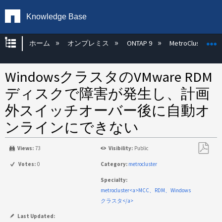
Knowledge Base
グローバル階層を展開/折りたたむ
ホーム
オンプレミス
ONTAP 9
MetroCluster
WindowsクラスタのVMware RDM
ディスクで障害が発生し、計画
外スイッチオーバー後に自動オ
ンラインにできない
Views:
73
Visibility:
Public
PDF
Votes:
0
Category:
metrocluster
と
Specialty:
し
metrocluster<a>MCC、RDM、Windows
て
クラスタ</a>
保
存
Last Updated: