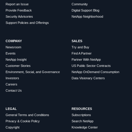
Report an Issue
Community
Provide Feedback
Digital Support Blog
Security Advisories
NetApp Neighborhood
Support Policies and Offerings
COMPANY
SALES
Newsroom
Try and Buy
Events
Find A Partner
NetApp Insight
Partner With NetApp
Customer Stories
US Public Sector Contracts
Environment, Social, and Governance
NetApp OnDemand Consumption
Investors
Data Visionary Centers
Careers
Contact Us
LEGAL
RESOURCES
General Terms and Conditions
Subscriptions
Privacy & Cookie Policy
Search NetApp
Copyright
Knowledge Center