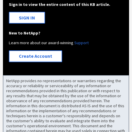
Sign in to view the entire content of this KB article.
SIGN IN
New to NetApp?
Learn more about our award-winning
Support
Create Account
NetApp provides no representations or warranties regarding the
accuracy or reliability or serviceability of any information or
recommendations provided in this publication or with respect to
any results that may be obtained by the use of the information or
observance of any recommendations provided herein. The
information in this document is distributed AS IS and the use of this
information or the implementation of any recommendations or
techniques herein is a customer's responsibility and depends on
the customer's ability to evaluate and integrate them into the
customer's operational environment. This document and the
information contained herein may be used solely in connection with