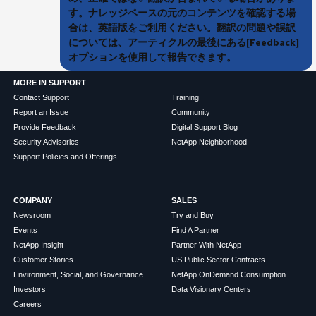
す。ナレッジベースの元のコンテンツを確認する場
合は、英語版をご利用ください。翻訳の問題や誤訳
については、アーティクルの最後にある[Feedback]
オプションを使用して報告できます。
MORE IN SUPPORT
Contact Support
Training
Report an Issue
Community
Provide Feedback
Digital Support Blog
Security Advisories
NetApp Neighborhood
Support Policies and Offerings
COMPANY
SALES
Newsroom
Try and Buy
Events
Find A Partner
NetApp Insight
Partner With NetApp
Customer Stories
US Public Sector Contracts
Environment, Social, and Governance
NetApp OnDemand Consumption
Investors
Data Visionary Centers
Careers