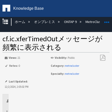
Knowledge Base
グローバル階層を展開/折りたたむ
ホーム
オンプレミス
ONTAP 9
MetroCluster
cf.ic.xferTimedOutメッセージが
頻繁に表示される
Views:
21
Visibility:
Public
PDF
Votes:
0
Category:
metrocluster
と
Specialty:
metrocluster
し
て
Last Updated:
保
12/2/2024, 2:05:02 PM
存
環
境
問