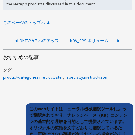
the NetApp products discussed in this document.
このページのトップへ
ONTAP 9.7 へのアップグレード後に fmmb_disk_io_replyFailed_1 エラーが報告されます
MDV_CRS ボリュームは非表示になっています
おすすめの記事
タグ
product-categories:metrocluster
specialty:metrocluster
このWebサイトはニューラル機械翻訳ツールによっ
て翻訳されており、ナレッジベース（KB）コンテン
ツの基本的な理解を目的として提供されています。
オリジナルの英語を文字どおりに翻訳しているた
め、正確ではない翻訳が含まれている場合がありま