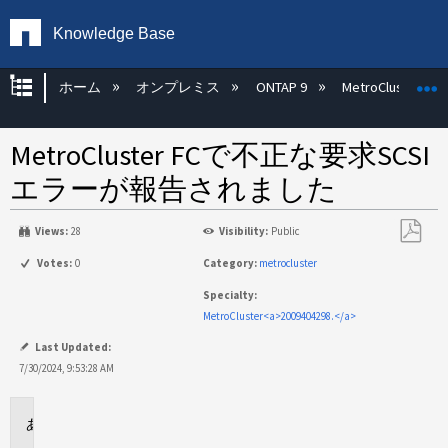
Knowledge Base
グローバル階層を展開/折りたたむ
ホーム
オンプレミス
ONTAP 9
MetroCluster
MetroCluster FCで不正な要求SCSI
エラーが報告されました
Views:
28
Visibility:
Public
PDF
Votes:
0
Category:
metrocluster
と
Specialty:
し
MetroCluster<a>2009404298.</a>
て
保
Last Updated:
存
7/30/2024, 9:53:28 AM
環
境