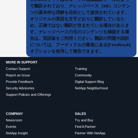
て翻訳されており、ナレッジベース（KB）コンテン
ツの基本的な理解を目的として提供されています。
オリジナルの英語を文字どおりに翻訳しているた
め、正確ではない翻訳が含まれている場合がありま
す。ナレッジベースの元のコンテンツを確認する場
合は、英語版をご利用ください。翻訳の問題や誤訳
については、アーティクルの最後にある[Feedback]
オプションを使用して報告できます。
MORE IN SUPPORT
Contact Support
Training
Report an Issue
Community
Provide Feedback
Digital Support Blog
Security Advisories
NetApp Neighborhood
Support Policies and Offerings
COMPANY
SALES
Newsroom
Try and Buy
Events
Find A Partner
NetApp Insight
Partner With NetApp