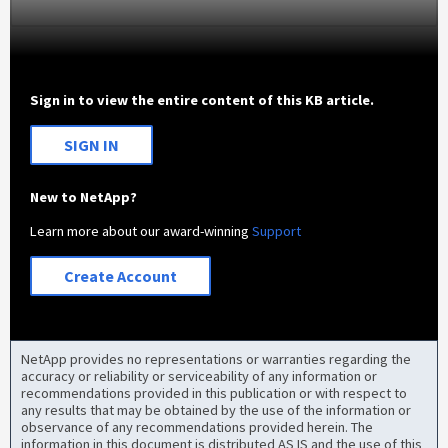
Sign in to view the entire content of this KB article.
SIGN IN
New to NetApp?
Learn more about our award-winning
Support
Create Account
NetApp provides no representations or warranties regarding the
accuracy or reliability or serviceability of any information or
recommendations provided in this publication or with respect to
any results that may be obtained by the use of the information or
observance of any recommendations provided herein. The
information in this document is distributed AS IS and the use of this