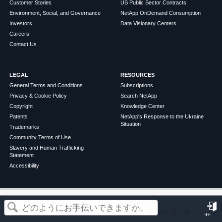
Customer Stories
US Public Sector Contracts
Environment, Social, and Governance
NetApp OnDemand Consumption
Investors
Data Visionary Centers
Careers
Contact Us
LEGAL
RESOURCES
General Terms and Conditions
Subscriptions
Privacy & Cookie Policy
Search NetApp
Copyright
Knowledge Center
Patents
NetApp's Response to the Ukraine
Situation
Trademarks
Community Terms of Use
Slavery and Human Trafficking
Statement
Accessibility
この記事は役に立ちましたか？
©
2026
NetApp
English
Terms of Use
Privacy Policy
Cookie Policy
Cookie Settings
サ
はい
いいえ