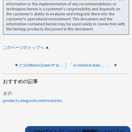
information or the implementation of any recommendations or
techniques herein is a customer's responsibility and depends on
the customer's ability to evaluate and integrate them into the
customer's operational environment. This document and the
information contained herein may be used solely in connection with
the NetApp products discussed in this document.
このページのトップへ
1つのMetroCluster IP VLANでiSCSIセッションが停止します
「 in-nvfailed-state 」が、 MetroCluster IP 内の MDV ボリュームに関する警告をクリアしました
おすすめの記事
タグ
product-categories:metrocluster
このWebサイトはニューラル機械翻訳ツールによっ