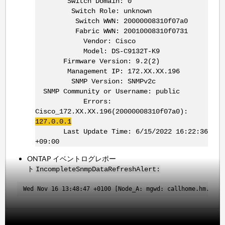
Switch Domain: 0
Switch Role: unknown
Switch WWN: 20000008310f07a0
Fabric WWN: 20010008310f0731
Vendor: Cisco
Model: DS-C9132T-K9
Firmware Version: 9.2(2)
Management IP: 172.XX.XX.196
SNMP Version: SNMPv2c
SNMP Community or Username: public
Errors:
Cisco_172.XX.XX.196(20000008310f07a0):
127.0.0.1
Last Update Time: 6/15/2022 16:22:36
+09:00
ONTAP イベントログレポー
ト
IncompleteSnmpDataRefreshAlert:
Wed Nov 16 13:48:47 +0100 [Node_A: mgwd: callhome.hm.aler