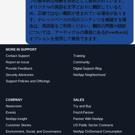
ツの基本的な理解を目的として提供されています。
オリジナルの英語を文字どおりに翻訳しているた
め、正確ではない翻訳が含まれている場合がありま
す。ナレッジベースの元のコンテンツを確認する場
合は、英語版をご利用ください。翻訳の問題や誤訳
については、アーティクルの最後にある[Feedback]
オプションを使用して報告できます。
MORE IN SUPPORT
Contact Support
Training
Report an Issue
Community
Provide Feedback
Digital Support Blog
Security Advisories
NetApp Neighborhood
Support Policies and Offerings
COMPANY
SALES
Newsroom
Try and Buy
Events
Find A Partner
NetApp Insight
Partner With NetApp
Customer Stories
US Public Sector Contracts
Environment, Social, and Governance
NetApp OnDemand Consumption