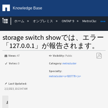
Knowledge Base
グローバル階層を展開/折りたたむ
ホーム
オンプレミス
ONTAP 9
MetroCluster
storage switch showでは、エラー
「127.0.0.1」が報告されます。
Views:
47
Visibility:
Public
PDF
Votes:
0
Category:
metrocluster
と
Specialty:
し
metrocluster<a>9207778</a>
て
保
Last Updated:
存
2/2/2023, 10:23:47 AM
環
境