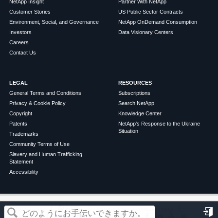
NetApp Insight
Partner With NetApp
Customer Stories
US Public Sector Contracts
Environment, Social, and Governance
NetApp OnDemand Consumption
Investors
Data Visionary Centers
Careers
Contact Us
LEGAL
RESOURCES
General Terms and Conditions
Subscriptions
Privacy & Cookie Policy
Search NetApp
Copyright
Knowledge Center
Patents
NetApp's Response to the Ukraine
Situation
Trademarks
Community Terms of Use
Slavery and Human Trafficking
Statement
Accessibility
この記事は役に立ちましたか？
©
2026
NetApp
English
Terms of Use
Privacy Policy
Cookie Policy
Cookie Settings