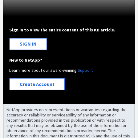
Sign in to view the entire content of this KB article.
SIGN IN
New to NetApp?
Learn more about our award-winning
Support
Create Account
NetApp provides no representations or warranties regarding the
accuracy or reliability or serviceability of any information or
recommendations provided in this publication or with respect to
any results that may be obtained by the use of the information or
observance of any recommendations provided herein. The
information in this document is distributed AS IS and the use of this