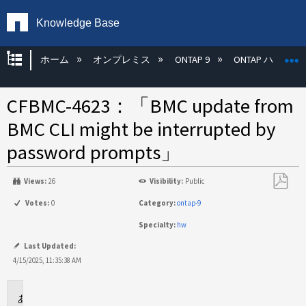
Knowledge Base
グローバル階層を展開/折りたたむ
ホーム
オンプレミス
ONTAP 9
ONTAP ハード
CFBMC-4623：「BMC update from
BMC CLI might be interrupted by
password prompts」
Views:
26
Visibility:
Public
PDF
Votes:
0
Category:
ontap-9
と
Specialty:
hw
し
て
Last Updated:
保
4/15/2025, 11:35:38 AM
存
問