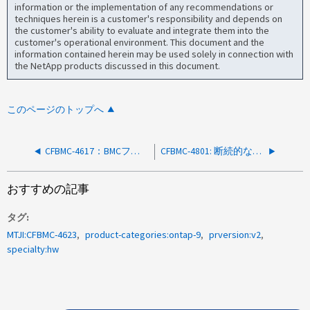
information or the implementation of any recommendations or
techniques herein is a customer's responsibility and depends on
the customer's ability to evaluate and integrate them into the
customer's operational environment. This document and the
information contained herein may be used solely in connection with
the NetApp products discussed in this document.
このページのトップへ
CFBMC-4617：BMCファームウェア16.6は古いBMCバージョンから更新可能
CFBMC-4801: 断続的な「cf.hwassist.missedKeepAlive」イベント
おすすめの記事
タグ
MTJI:CFBMC-4623
product-categories:ontap-9
prversion:v2
specialty:hw