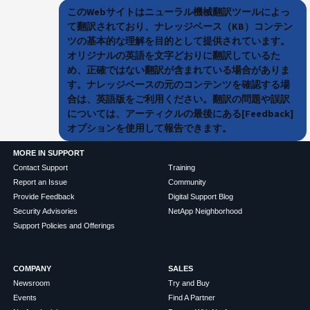
このWebサイトはニューラル機械翻訳ツールによっ
て翻訳されており、ナレッジベース（KB）コンテン
ツの基本的な理解を目的として提供されています。
オリジナルの英語を文字どおりに翻訳しているた
め、正確ではない翻訳が含まれている場合がありま
す。ナレッジベースの元のコンテンツを確認する場
合は、英語版をご利用ください。翻訳の問題や誤訳
については、アーティクルの最後にある[Feedback]
オプションを使用して報告できます。
MORE IN SUPPORT
Contact Support
Training
Report an Issue
Community
Provide Feedback
Digital Support Blog
Security Advisories
NetApp Neighborhood
Support Policies and Offerings
COMPANY
SALES
Newsroom
Try and Buy
Events
Find A Partner