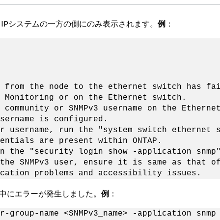
er IPシステムの一方の側にのみ表示されます。
例
：
 from the node to the ethernet switch has fa
h Monitoring or on the Ethernet switch.
 community or SNMPv3 username on the Etherne
sername is configured.
r username, run the "system switch ethernet 
entials are present within ONTAP.
n the "security login show -application snmp
the SNMPv3 user, ensure it is same as that o
cation problems and accessibility issues.
成中にエラーが発生しました。
例
：
r-group-name <SNMPv3_name> -application snmp