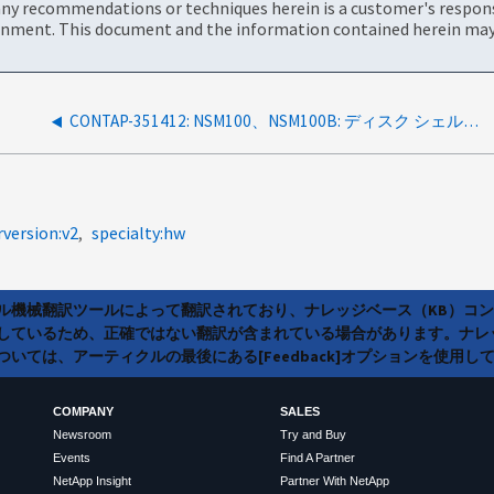
ny recommendations or techniques herein is a customer's responsi
onment. This document and the information contained herein may 
CONTAP-351412: NSM100、NSM100B: ディスク シェルフモジュールファームウェア 04.00 の強化
rversion:v2
specialty:hw
ラル機械翻訳ツールによって翻訳されており、ナレッジベース（KB）コ
しているため、正確ではない翻訳が含まれている場合があります。ナレ
いては、アーティクルの最後にある[Feedback]オプションを使用し
COMPANY
SALES
Newsroom
Try and Buy
Events
Find A Partner
NetApp Insight
Partner With NetApp