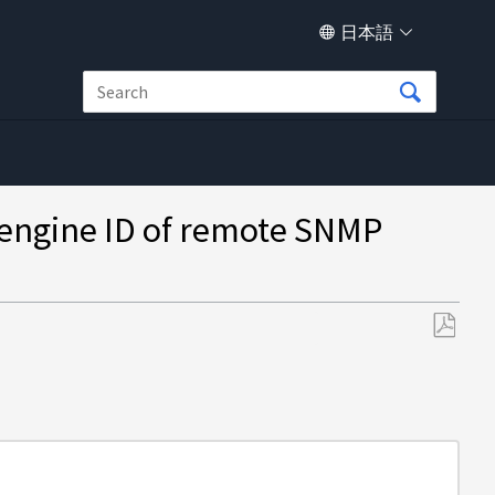
日本語
gine ID of remote SNMP
PDF
と
し
て
保
存