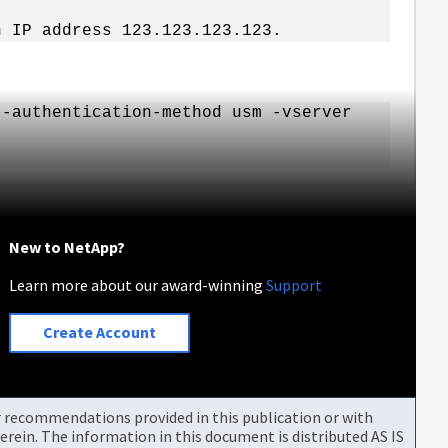
h IP address 123.123.123.123.
 -authentication-method usm -vserver
New to NetApp?
Learn more about our award-winning
Support
Create Account
or recommendations provided in this publication or with
rein. The information in this document is distributed AS IS