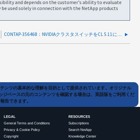
bility and depends on the customer's ability to evaluate
be used solely in connection with the NetApp products
CONTAP-356468：NVIDIAクラスタスイッチをCL 5.11にアップグレードすると、「SwitchUnreachable_Alert」と「UnsupportedSwitch_Alert」が生成される
ンテンツの基本的な理解を目的として提供されています。オリジナル
ッジベースの元のコンテンツを確認する場合は、英語版をご利用くだ
て報告できます。
LEGAL
RESOURCES
General Terms and Conditions
Subscriptions
Privacy & Cookie Policy
Search NetApp
Copyright
Knowledge Center