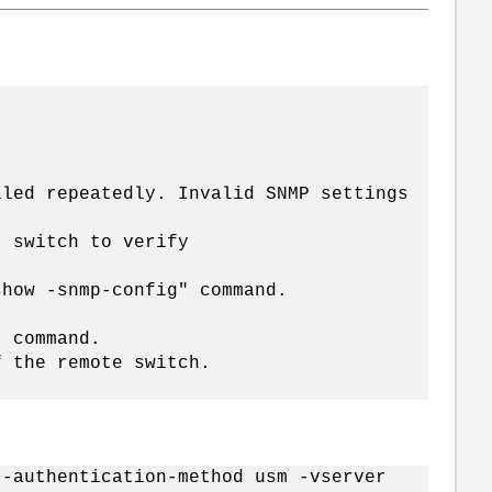
iled repeatedly. Invalid SNMP settings
t switch to verify
show -snmp-config" command.
" command.
f the remote switch.
 -authentication-method usm -vserver