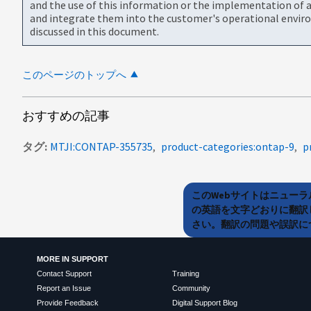
and the use of this information or the implementation of a
and integrate them into the customer's operational envir
discussed in this document.
このページのトップへ
おすすめの記事
タグ
MTJI:CONTAP-355735
product-categories:ontap-9
p
このWebサイトはニュー
の英語を文字どおりに翻訳
さい。翻訳の問題や誤訳につ
MORE IN SUPPORT
Contact Support
Training
Report an Issue
Community
Provide Feedback
Digital Support Blog