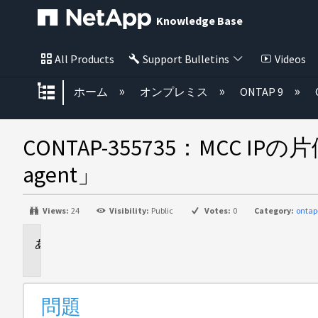
Knowledge Base
All Products
Support Bulletins
Videos
グローバル階層を展開/折りたた
ホーム
オンプレミス
ONTAP 9
CONTAP-355735：MCC IPの片側で「
agent」
Views:
24
Visibility:
Public
Votes:
0
Category:
ontap
問
題
問題