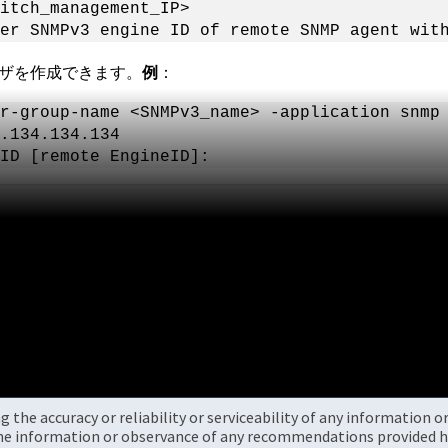
itch_management_IP>
er SNMPv3 engine ID of remote SNMP agent wit
ーザを作成できます。
例
：
r-group-name <SNMPv3_name> -application snmp
.134.134.134
ID [remote EngineID]:
the accuracy or reliability or serviceability of any information 
the information or observance of any recommendations provided he