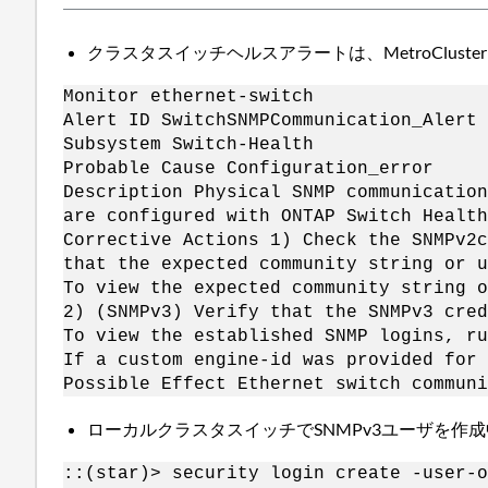
クラスタスイッチヘルスアラートは、MetroClust
Monitor ethernet-switch
Alert ID SwitchSNMPCommunication_Alert
Subsystem Switch-Health
Probable Cause Configuration_error
Description Physical SNMP communication
are configured with ONTAP Switch Healt
Corrective Actions 1) Check the SNMPv2c
that the expected community string or u
To view the expected community string o
2) (SNMPv3) Verify that the SNMPv3 cred
To view the established SNMP logins, ru
If a custom engine-id was provided for 
Possible Effect Ethernet switch communi
ローカルクラスタスイッチでSNMPv3ユーザを作
::(star)> security login create -user-o