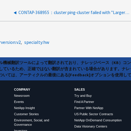
CONTAP-368955：cluster ping-cluster failed with "Larger than PMTU communication fails on 2 path（s）"
rversion:v2
specialty:hw
ラル機械翻訳ツールによって翻訳されており、ナレッジベース（KB）コ
しているため、正確ではない翻訳が含まれている場合があります。ナレ
いては、アーティクルの最後にある[Feedback]オプションを使用し
COMPANY
SALES
Newsroom
Try and Buy
Events
Find A Partner
NetApp Insight
Partner With NetApp
Customer Stories
US Public Sector Contracts
Environment, Social, and
NetApp OnDemand Consumption
Governance
Data Visionary Centers
Investors