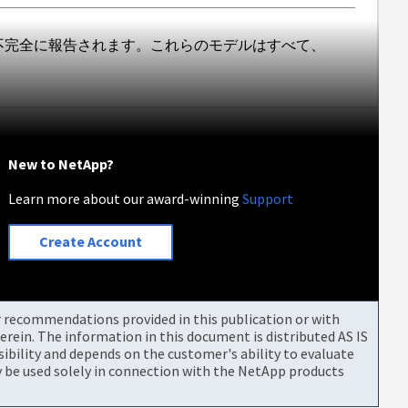
が不完全に報告されます。これらのモデルはすべて、
New to NetApp?
Learn more about our award-winning
Support
Create Account
or recommendations provided in this publication or with
rein. The information in this document is distributed AS IS
bility and depends on the customer's ability to evaluate
be used solely in connection with the NetApp products