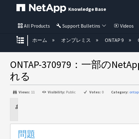
Knowledge Base
All Products
Support Bulletins
Videos
グローバル階層を展開/折りたた
ホーム
オンプレミス
ONTAP 9
ONTAP-370979：一部
れる
Views:
11
Visibility:
Public
Votes:
0
Category:
ontap
問
題
問題