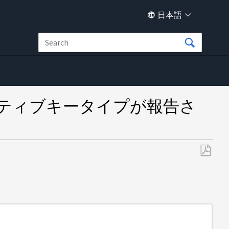
日本語
なアクティブキータイプが報告さ
PDF
と
し
て
保
存