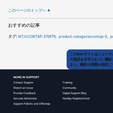
このページのトップへ
おすすめの記事
タグ
MTJI:CONTAP-370979
product-categories:ontap-9
p
このWebサイトはニュー
の英語を文字どおりに翻訳
さい。翻訳の問題や誤訳につ
MORE IN SUPPORT
Contact Support
Training
Report an Issue
Community
Provide Feedback
Digital Support Blog
Security Advisories
NetApp Neighborhood
Support Policies and Offerings