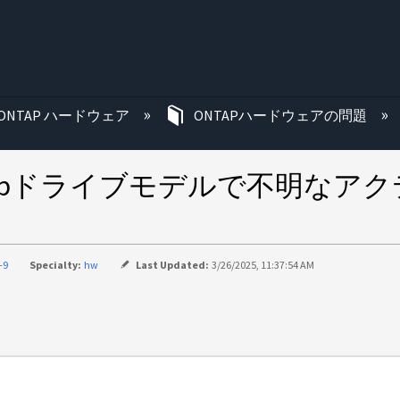
む
ONTAP ハードウェア
ONTAPハードウェアの問題
のNetAppドライブモデルで不明
-9
Specialty:
hw
Last Updated:
3/26/2025, 11:37:54 AM