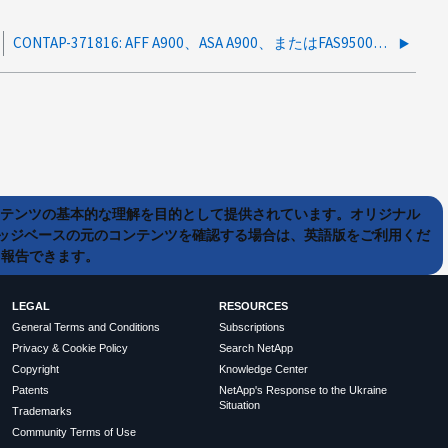
CONTAP-371816: AFF A900、ASA A900、またはFAS9500コントローラが予期せずリブートする
ンテンツの基本的な理解を目的として提供されています。オリジナル
ッジベースの元のコンテンツを確認する場合は、英語版をご利用くだ
て報告できます。
LEGAL
RESOURCES
General Terms and Conditions
Subscriptions
Privacy & Cookie Policy
Search NetApp
Copyright
Knowledge Center
Patents
NetApp's Response to the Ukraine
Situation
Trademarks
Community Terms of Use