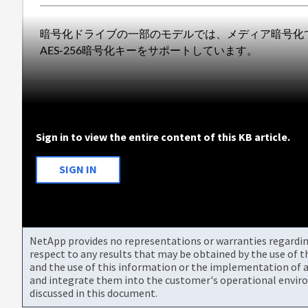
暗号化ドライブの一部のモデルでは、メディア暗号化で
AES-256暗号化キーをサポートしています。
Sign in to view the entire content of this KB article.
SIGN IN
NetApp provides no representations or warranties regarding 
respect to any results that may be obtained by the use of 
and the use of this information or the implementation of a
and integrate them into the customer's operational envir
discussed in this document.