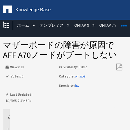
Knowledge Base
グローバル階層を展開/折りたたむ
ホーム
オンプレミス
ONTAP 9
ONTAP ハード
マザーボードの障害が原因で
AFF A70ノードがブートしない
Views:
10
Visibility:
Public
PDF
Votes:
0
Category:
ontap-9
と
Specialty:
hw
し
て
Last Updated:
保
4/1/2025, 2:34:43 PM
存
環
境
問