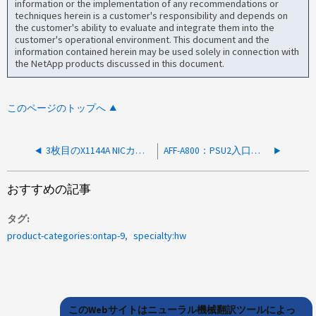
information or the implementation of any recommendations or
techniques herein is a customer's responsibility and depends on
the customer's ability to evaluate and integrate them into the
customer's operational environment. This document and the
information contained herein may be used solely in connection with
the NetApp products discussed in this document.
このページのトップへ
3枚目のX1144A NICカードを取り付けた後、AFF-A700sシステムがブートしない
AFF-A800：PSU2入口温度警告によるCHASSISPOWERDEGRADEDアラート
おすすめの記事
タグ
product-categories:ontap-9
specialty:hw
このWebサイトはニューラル機械翻訳ツールによっ