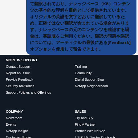
て翻訳されており、ナレッジベース（KB）コンテン
ツの基本的な理解を目的として提供されています。
オリジナルの英語を文字どおりに翻訳しているた
め、正確ではない翻訳が含まれている場合がありま
す。ナレッジベースの元のコンテンツを確認する場
合は、英語版をご利用ください。翻訳の問題や誤訳
については、アーティクルの最後にある[Feedback]
オプションを使用して報告できます。
MORE IN SUPPORT
Contact Support
Training
Report an Issue
Community
Provide Feedback
Digital Support Blog
Security Advisories
NetApp Neighborhood
Support Policies and Offerings
COMPANY
SALES
Newsroom
Try and Buy
Events
Find A Partner
NetApp Insight
Partner With NetApp
Customer Stories
US Public Sector Contracts