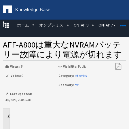
Knowledge Base
グローバル階層を展開/折りたたむ
ホーム
オンプレミス
ONTAP 9
ONTAP ハード
AFF-A800は重大なNVRAMバッテ
リー故障により電源が切れます
Views:
34
Visibility:
Public
PDF
Votes:
0
Category:
aff-series
と
Specialty:
hw
し
て
Last Updated:
保
4/6/2026, 7:34:35 AM
存
環
境
問