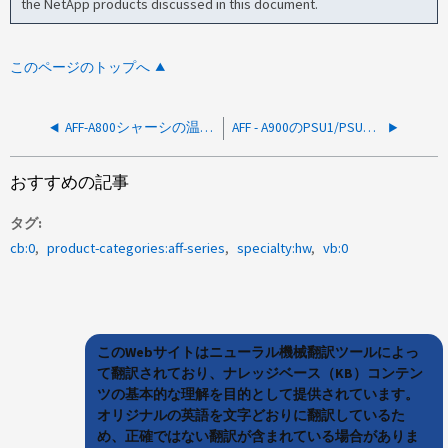
the NetApp products discussed in this document.
このページのトップへ
AFF-A800シャーシの温度異常による自動シャットダウンシーケンスがキャンセルされました
AFF - A900のPSU1/PSU2が不安定でテイクオーバーが発生
おすすめの記事
タグ
cb:0
product-categories:aff-series
specialty:hw
vb:0
このWebサイトはニューラル機械翻訳ツールによっ
て翻訳されており、ナレッジベース（KB）コンテン
ツの基本的な理解を目的として提供されています。
オリジナルの英語を文字どおりに翻訳しているた
め、正確ではない翻訳が含まれている場合がありま