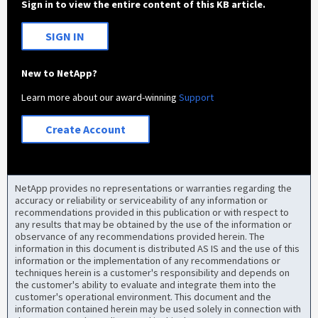
Sign in to view the entire content of this KB article.
SIGN IN
New to NetApp?
Learn more about our award-winning
Support
Create Account
NetApp provides no representations or warranties regarding the
accuracy or reliability or serviceability of any information or
recommendations provided in this publication or with respect to
any results that may be obtained by the use of the information or
observance of any recommendations provided herein. The
information in this document is distributed AS IS and the use of this
information or the implementation of any recommendations or
techniques herein is a customer's responsibility and depends on
the customer's ability to evaluate and integrate them into the
customer's operational environment. This document and the
information contained herein may be used solely in connection with