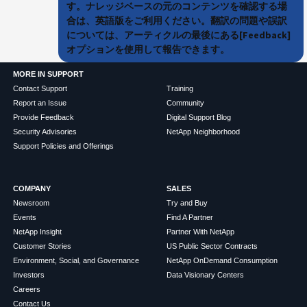
す。ナレッジベースの元のコンテンツを確認する場
合は、英語版をご利用ください。翻訳の問題や誤訳
については、アーティクルの最後にある[Feedback]
オプションを使用して報告できます。
MORE IN SUPPORT
Contact Support
Training
Report an Issue
Community
Provide Feedback
Digital Support Blog
Security Advisories
NetApp Neighborhood
Support Policies and Offerings
COMPANY
SALES
Newsroom
Try and Buy
Events
Find A Partner
NetApp Insight
Partner With NetApp
Customer Stories
US Public Sector Contracts
Environment, Social, and Governance
NetApp OnDemand Consumption
Investors
Data Visionary Centers
Careers
Contact Us