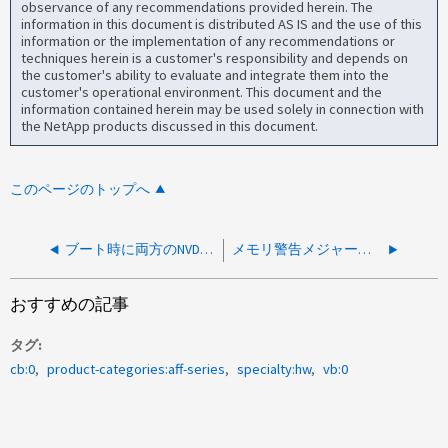
observance of any recommendations provided herein. The
information in this document is distributed AS IS and the use of this
information or the implementation of any recommendations or
techniques herein is a customer's responsibility and depends on
the customer's ability to evaluate and integrate them into the
customer's operational environment. This document and the
information contained herein may be used solely in connection with
the NetApp products discussed in this document.
このページのトップへ
ブート時に両方のNVDIMMで「NVMEM battery is not present」というエラーが表示されるAFF A800
メモリ警告メジャーコード0xEDでAFF A800が起動しない
おすすめの記事
タグ
cb:0
product-categories:aff-series
specialty:hw
vb:0