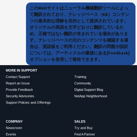
このWebサイトはニューラル機械翻訳ツールによっ
て翻訳されており、ナレッジベース（KB）コンテン
ツの基本的な理解を目的として提供されています。
オリジナルの英語を文字どおりに翻訳しているた
め、正確ではない翻訳が含まれている場合がありま
す。ナレッジベースの元のコンテンツを確認する場
合は、英語版をご利用ください。翻訳の問題や誤訳
については、アーティクルの最後にある[Feedback]
オプションを使用して報告できます。
MORE IN SUPPORT
Contact Support
Training
Report an Issue
Community
Provide Feedback
Digital Support Blog
Security Advisories
NetApp Neighborhood
Support Policies and Offerings
COMPANY
SALES
Newsroom
Try and Buy
Events
Find A Partner