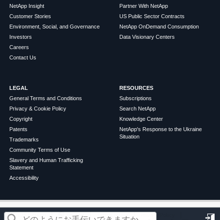
NetApp Insight
Partner With NetApp
Customer Stories
US Public Sector Contracts
Environment, Social, and Governance
NetApp OnDemand Consumption
Investors
Data Visionary Centers
Careers
Contact Us
LEGAL
RESOURCES
General Terms and Conditions
Subscriptions
Privacy & Cookie Policy
Search NetApp
Copyright
Knowledge Center
Patents
NetApp's Response to the Ukraine
Situation
Trademarks
Community Terms of Use
Slavery and Human Trafficking
Statement
Accessibility
この記事は役に立ちましたか？
©
2026
NetApp
English
Terms of Use
Privacy Policy