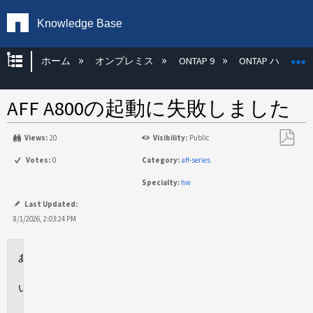
Knowledge Base
グローバル階層を展開/折りたたむ
ホーム
オンプレミス
ONTAP 9
ONTAP ハード
AFF A800の起動に失敗しました
Views:
20
Visibility:
Public
PDF
Votes:
0
Category:
aff-series
と
Specialty:
hw
し
て
Last Updated:
保
8/1/2026, 2:03:24 PM
存
環
境
問
題