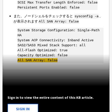
SCSI Max Transfer Length Enforced: false
Persistent Ports Enabled: false
また、ノードシェルをチェックすると
、
sysconfig -a
が表示されます
All SAN Array: false
System Storage Configuration: Single-Path
HA
System ACP Connectivity: Inband Active
SAS2/SAS3 Mixed Stack Support: all
All-Flash Optimized: true
Capacity Optimized: false
All SAN Array: false
Sign in to view the entire content of this KB article.
SIGN IN