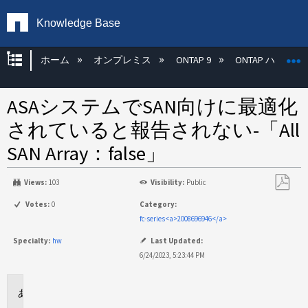
Knowledge Base
グローバル階層を展開/折りたたむ
ホーム
オンプレミス
ONTAP 9
ONTAP ハード
ASAシステムでSAN向けに最適化
されていると報告されない-「All
SAN Array：false」
Views:
103
Visibility:
Public
PDF
Votes:
0
Category:
と
fc-series<a>2008696946</a>
し
Specialty:
hw
Last Updated:
て
6/24/2023, 5:23:44 PM
保
存
環
境