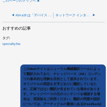
このページのトップへ
ASA a20 は「デバイス 157/0/0 (IO1) が見つかりません」というエラーで起動に失敗します
ネットワーク インターフェイスの問題が原因でService Processorの自動ファームウェアが失敗しました
おすすめの記事
タグ
specialty:hw
このWebサイトはニューラル機械翻訳ツールによっ
て翻訳されており、ナレッジベース（KB）コンテン
ツの基本的な理解を目的として提供されています。
オリジナルの英語を文字どおりに翻訳しているた
め、正確ではない翻訳が含まれている場合がありま
す。ナレッジベースの元のコンテンツを確認する場
合は、英語版をご利用ください。翻訳の問題や誤訳
については、アーティクルの最後にある[Feedback]