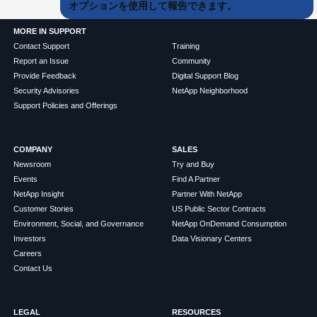
オプションを使用して報告できます。
MORE IN SUPPORT
Contact Support
Training
Report an Issue
Community
Provide Feedback
Digital Support Blog
Security Advisories
NetApp Neighborhood
Support Policies and Offerings
COMPANY
SALES
Newsroom
Try and Buy
Events
Find A Partner
NetApp Insight
Partner With NetApp
Customer Stories
US Public Sector Contracts
Environment, Social, and Governance
NetApp OnDemand Consumption
Investors
Data Visionary Centers
Careers
Contact Us
LEGAL
RESOURCES